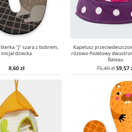
AZYNIE, DOSTAWA 24H
W MAGAZYNIE, DOSTA
iterka "J" szara z bobrem,
Kapelusz przeciwdeszczowy
inicjał dziecka
różowo-fioletowy dwustron
Bateau
Cena
Cena podstaw
Cena
8,60 zł
75,40 zł
59,57 