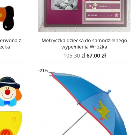
WA 24H
W MAGAZYNIE, DOSTAWA 24H
zerwona z
Metryczka dziecka do samodzielnego
iecka
wypełnienia Wróżka
Cena podstawowa
Cena
105,30 zł
67,00 zł
-21%