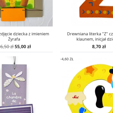
AZYNIE, DOSTAWA 24H
W MAGAZYNIE, DOSTA
djęcie dziecka z imieniem
Drewniana literka "Z" c
Żyrafa
klaunem, inicjał dz
ena podstawowa
Cena
Cena
6,50 zł
55,00 zł
8,70 zł
-4,60 ZŁ