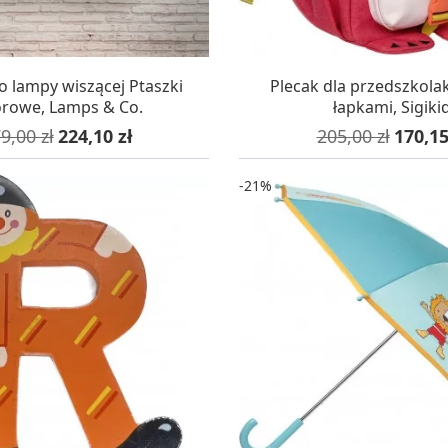
AZYNIE, DOSTAWA 24H
W MAGAZYNIE, DOSTA
o lampy wiszącej Ptaszki
Plecak dla przedszkolak
orowe, Lamps & Co.
łapkami, Sigiki
na podstawowa
Cena
Cena podstawo
Cena
9,00 zł
224,10 zł
205,00 zł
170,15
-21%