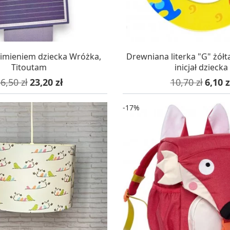
AZYNIE, DOSTAWA 24H
W MAGAZYNIE, DOSTA
z imieniem dziecka Wróżka,
Drewniana literka "G" żółt
Titoutam
inicjał dziecka
ena podstawowa
Cena
Cena podstaw
Cena
6,50 zł
23,20 zł
10,70 zł
6,10 z
-17%