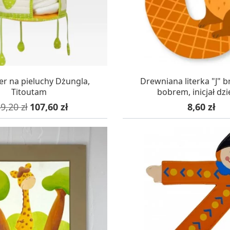
AZYNIE, DOSTAWA 24H
W MAGAZYNIE, DOSTA
er na pieluchy Dżungla,
Drewniana literka "J" 
Titoutam
bobrem, inicjał dz
na podstawowa
Cena
Cena
9,20 zł
107,60 zł
8,60 zł