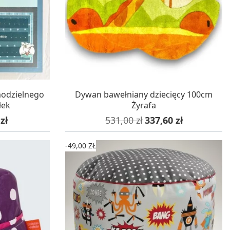
WA 24H
W MAGAZYNIE, DOSTAWA 24H
modzielnego
Dywan bawełniany dziecięcy 100cm
łek
Żyrafa
wa
Cena podstawowa
Cena
zł
531,00 zł
337,60 zł
-49,00 ZŁ