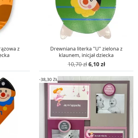
WA 24H
W MAGAZYNIE, DOSTAWA 24H
brązowa z
Drewniana literka "U" zielona z
iecka
klaunem, inicjał dziecka
Cena podstawowa
Cena
10,70 zł
6,10 zł
-38,30 ZŁ