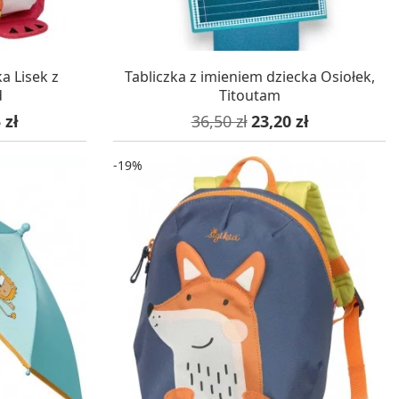
WA 24H
W MAGAZYNIE, DOSTAWA 24H
a Lisek z
Tabliczka z imieniem dziecka Osiołek,
d
Titoutam
wa
Cena podstawowa
Cena
 zł
36,50 zł
23,20 zł
-19%