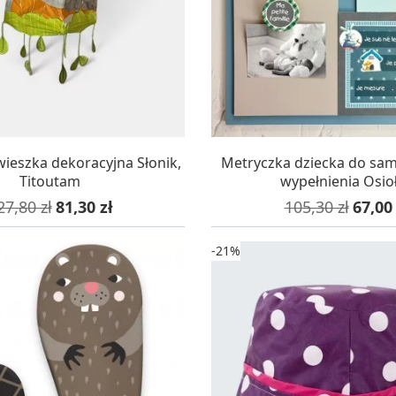
AZYNIE, DOSTAWA 24H
W MAGAZYNIE, DOSTA
ieszka dekoracyjna Słonik,
Metryczka dziecka do sa
Titoutam
wypełnienia Osio
ena podstawowa
Cena
Cena podstawo
Cena
27,80 zł
81,30 zł
105,30 zł
67,00 
-21%