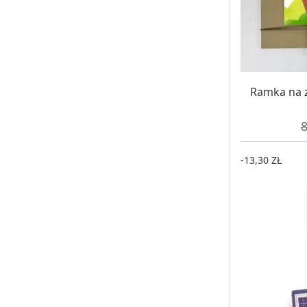
W MAG
Ramka na z
C
8
-13,30 ZŁ