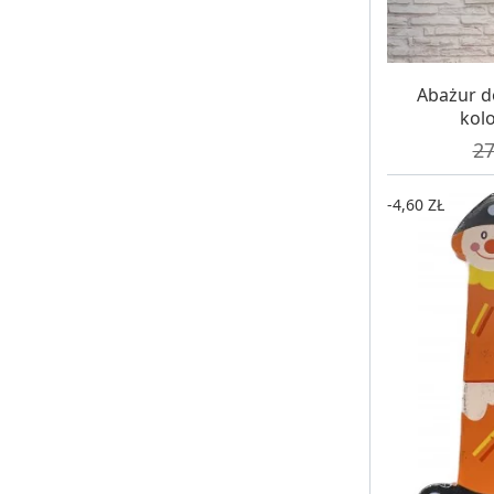
W MAG
Abażur d
kol
Ce
27
-4,60 ZŁ