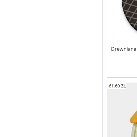
W MAG
Drewniana l
-61,60 ZŁ