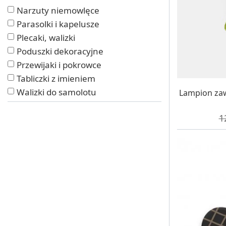
Narzuty niemowlęce
Parasolki i kapelusze
Plecaki, walizki
Poduszki dekoracyjne
Przewijaki i pokrowce
Tabliczki z imieniem
W MAG
Walizki do samolotu
Lampion zaw
C
1