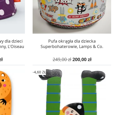
WA 24H
W MAGAZYNIE, DOSTAWA 24H
 dla dzieci
Pufa okrągła dla dziecka
ny, L'Oiseau
Superbohaterowie, Lamps & Co.
owa
Cena podstawowa
Cena
zł
249,00 zł
200,00 zł
-4,60 ZŁ