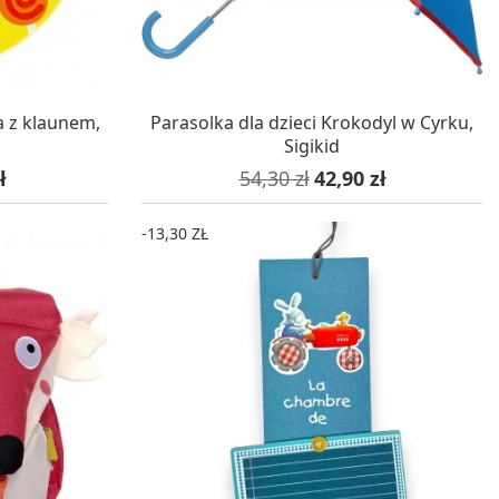
WA 24H
W MAGAZYNIE, DOSTAWA 24H
a z klaunem,
Parasolka dla dzieci Krokodyl w Cyrku,
Sigikid
owa
Cena podstawowa
Cena
ł
54,30 zł
42,90 zł
-13,30 ZŁ