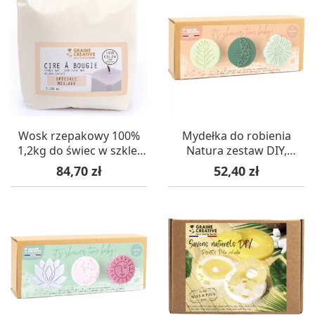
Wosk rzepakowy 100%
Mydełka do robienia
1,2kg do świec w szkle,
Natura zestaw DIY,
Graine Creative
Graine Creative
Cena
Cena
84,70 zł
52,40 zł