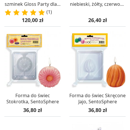
szminek Gloss Party dla 7
niebieski, żółty, czerwony
latki, SentoSphere
– SentoSphere
(1)
Cena
Cena
120,00 zł
26,40 zł
Forma do świec
Forma do świec Skręcone
Stokrotka, SentoSphere
Jajo, SentoSphere
Cena
Cena
36,80 zł
36,80 zł