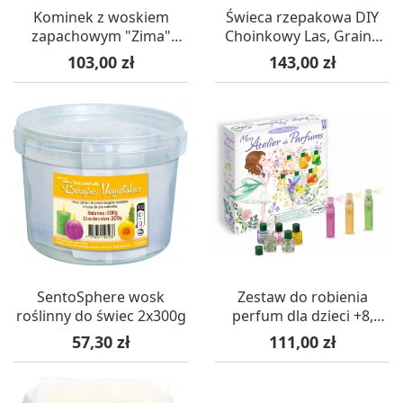
Kominek z woskiem
Świeca rzepakowa DIY
zapachowym "Zima"
Choinkowy Las, Graine
zestaw DIY, Graine
Creative
Cena
Cena
103,00 zł
143,00 zł
Creative
SentoSphere wosk
Zestaw do robienia
roślinny do świec 2x300g
perfum dla dzieci +8,
SentoSphere
Cena
Cena
57,30 zł
111,00 zł