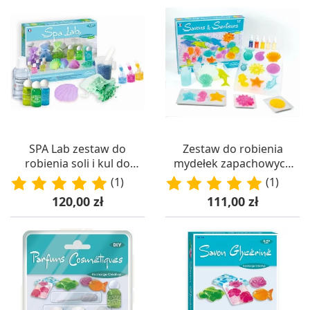
SPA Lab zestaw do
Zestaw do robienia
robienia soli i kul do
mydełek zapachowych
kąpieli +8, SentoSphere
dla 7-latki, SentoSphere
(1)
(1)
Cena
Cena
120,00 zł
111,00 zł