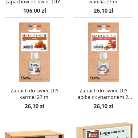
zapachów do świec DIY z
wanilia 27 ml
zakraplaczem 5x27 ml
Cena
Cena
106,00 zł
26,10 zł
Zapach do świec DIY
Zapach do świec DIY
karmel 27 ml
jabłka z cynamonem 27
ml
Cena
Cena
26,10 zł
26,10 zł