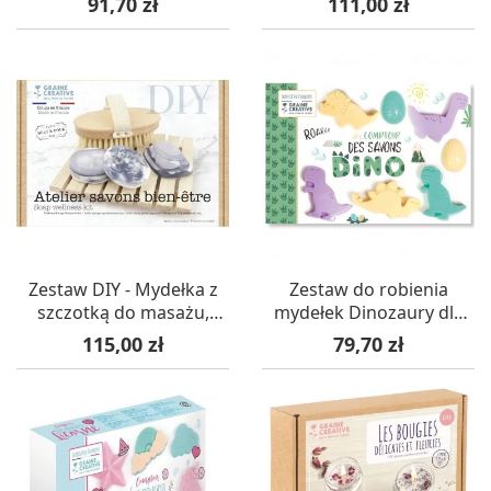
Cena
Cena
91,70 zł
111,00 zł
SentoSphere
Zestaw DIY - Mydełka z
Zestaw do robienia
szczotką do masażu,
mydełek Dinozaury dla
Graine Creative
dzieci +3, Graine Creative
Cena
Cena
115,00 zł
79,70 zł