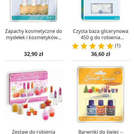
Zapachy kosmetyczne do
Czysta baza glicerynowa
mydełek i kosmetyków –
450 g do robienia
SentoSphere
mydełek, SentoSphere
(1)
Cena
Cena
32,90 zł
36,60 zł
Zestaw do robienia
Barwniki do świec –