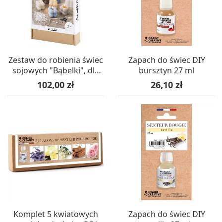
Zestaw do robienia świec
Zapach do świec DIY
sojowych "Bąbelki", dla
bursztyn 27 ml
początkujących
Cena
Cena
102,00 zł
26,10 zł
Komplet 5 kwiatowych
Zapach do świec DIY