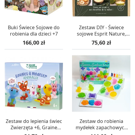
Buki Świece Sojowe do
Zestaw DIY - Świece
robienia dla dzieci +7
sojowe Esprit Nature,
Graine Creative
Cena
Cena
166,00 zł
75,60 zł
Zestaw do lepienia świec
Zestaw do robienia
Zwierzęta +6, Graine
mydełek zapachowych
Creative
dla dzieci +8,