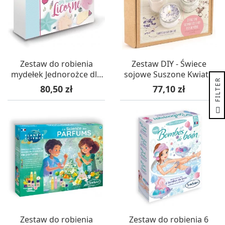
Zestaw do robienia
Zestaw DIY - Świece
mydełek Jednorożce dla
sojowe Suszone Kwiaty,
R
dzieci +3, Graine Creative
Graine Creative
Cena
Cena
80,50 zł
77,10 zł
F
I
L
T
E
Zestaw do robienia
Zestaw do robienia 6