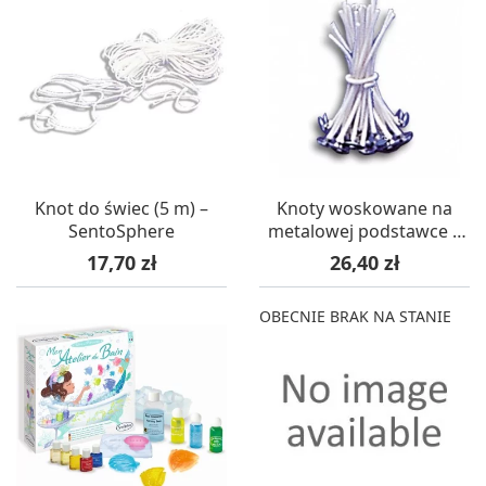
Knot do świec (5 m) –
Knoty woskowane na
SentoSphere
metalowej podstawce –
SentoSphere
Cena
Cena
17,70 zł
26,40 zł
OBECNIE BRAK NA STANIE