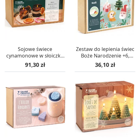
Sojowe świece
Zestaw do lepienia świec
cynamonowe w słoiczku
Boże Narodzenie +6,
zestaw DIY, Graine
Graine Creative
Cena
Cena
91,30 zł
36,10 zł
Creative