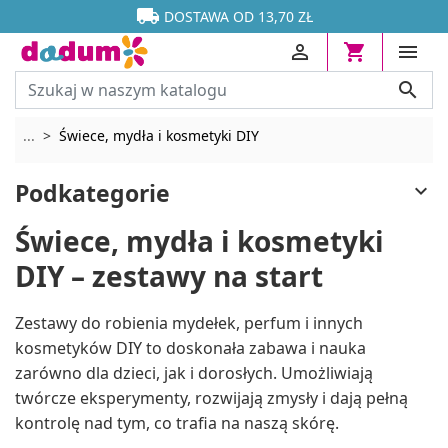




DOSTAWA OD 13,70 ZŁ




Rozwiń breadcrumbs
...
Świece, mydła i kosmetyki DIY
Podkategorie

Świece, mydła i kosmetyki
DIY – zestawy na start
Zestawy do robienia mydełek, perfum i innych
kosmetyków DIY to doskonała zabawa i nauka
zarówno dla dzieci, jak i dorosłych. Umożliwiają
twórcze eksperymenty, rozwijają zmysły i dają pełną
kontrolę nad tym, co trafia na naszą skórę.