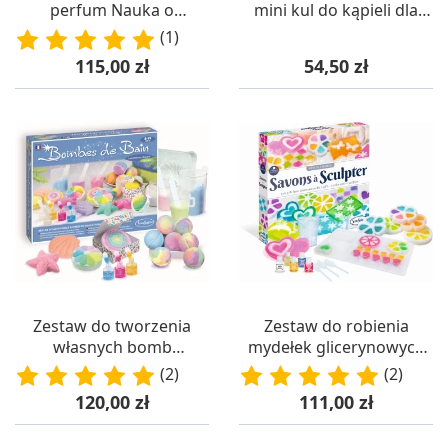
perfum Nauka o
mini kul do kąpieli dla
Perfumach +8,
dzieci od 8 lat,
(1)
SentoSphere
SentoSphere
Cena
Cena
115,00 zł
54,50 zł
Zestaw do tworzenia
Zestaw do robienia
własnych bomb
mydełek glicerynowych
kąpielowych DIY (od
3D SentoSphere
(2)
(2)
8 lat), Sentosphere
Cena
Cena
120,00 zł
111,00 zł