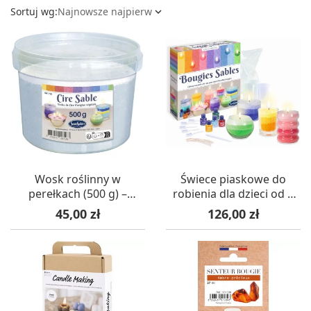
Sortuj wg:
Najnowsze najpierw

Wosk roślinny w
Świece piaskowe do
perełkach (500 g) –
robienia dla dzieci od 8
SentoSphere
lat, SentoSphere
Cena
Cena
45,00 zł
126,00 zł