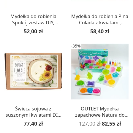
Mydełka do robienia
Mydełka do robienia Pina
Spokój zestaw DIY,
Colada z kwiatami,
Graine Creative
Graine Creative
Cena
Cena
52,00 zł
58,40 zł
-35%
Świeca sojowa z
OUTLET Mydełka
suszonymi kwiatami DIY,
zapachowe Natura do
Graine Creative
robienia (uszkodzone
Cena
Cena podstawowa
Cena
77,40 zł
127,00 zł
82,55 zł
opakowanie)