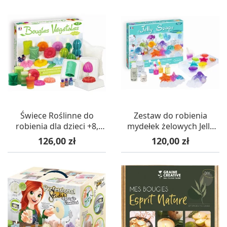
Świece Roślinne do
Zestaw do robienia
robienia dla dzieci +8,
mydełek żelowych Jelly
SentoSphere
Soap dla dzieci +8,
Cena
Cena
126,00 zł
120,00 zł
SentoSphere