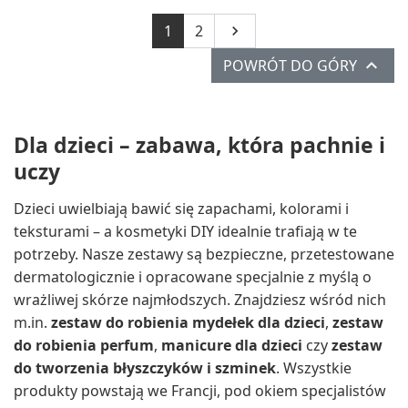
Następny
1
2


POWRÓT DO GÓRY
Dla dzieci – zabawa, która pachnie i
uczy
Dzieci uwielbiają bawić się zapachami, kolorami i
teksturami – a kosmetyki DIY idealnie trafiają w te
potrzeby. Nasze zestawy są bezpieczne, przetestowane
dermatologicznie i opracowane specjalnie z myślą o
wrażliwej skórze najmłodszych. Znajdziesz wśród nich
m.in.
zestaw do robienia mydełek dla dzieci
,
zestaw
do robienia perfum
,
manicure dla dzieci
czy
zestaw
do tworzenia błyszczyków i szminek
. Wszystkie
produkty powstają we Francji, pod okiem specjalistów