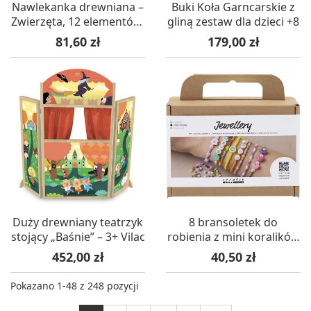
Nawlekanka drewniana –
Buki Koła Garncarskie z
Zwierzęta, 12 elementów,
gliną zestaw dla dzieci +8
18m+ Vilac
Cena
Cena
81,60 zł
179,00 zł
Duży drewniany teatrzyk
8 bransoletek do
stojący „Baśnie” – 3+ Vilac
robienia z mini koralików
i kolorowych ozdób,
Cena
Cena
452,00 zł
40,50 zł
Creotime
Pokazano 1-48 z 248 pozycji