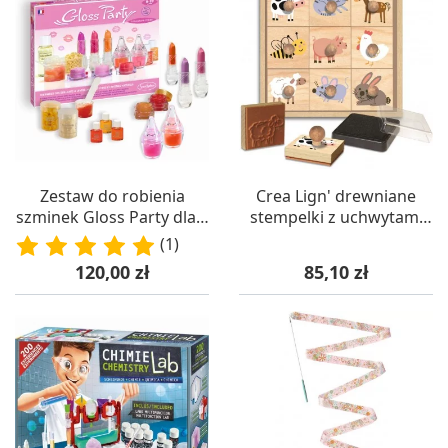
Zestaw do robienia
Crea Lign' drewniane
szminek Gloss Party dla 7
stempelki z uchwytami
latki, SentoSphere
Farma 9 sztuk +3
(1)
Cena
Cena
120,00 zł
85,10 zł