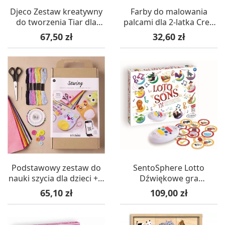
Djeco Zestaw kreatywny
Farby do malowania
do tworzenia Tiar dla
palcami dla 2-latka Crea
dzieci +8
Lign'
Cena
Cena
67,50 zł
32,60 zł
Podstawowy zestaw do
SentoSphere Lotto
nauki szycia dla dzieci +6,
Dźwiękowe gra
Creotime
sensoryczna
Cena
Cena
65,10 zł
109,00 zł