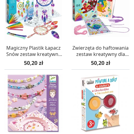
Magiczny Plastik Łapacz
Zwierzęta do haftowania
Snów zestaw kreatywny
zestaw kreatywny dla
DIY +6, SentoSphere
dzieci +8, SentoSphere
Cena
Cena
50,20 zł
50,20 zł