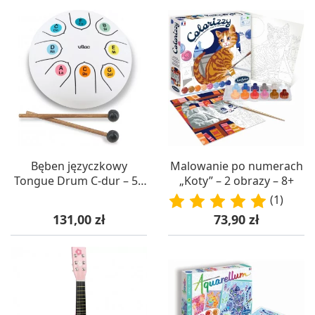
Bęben języczkowy
Malowanie po numerach
Tongue Drum C-dur – 5+
„Koty” – 2 obrazy – 8+
Vilac
(1)
Cena
Cena
131,00 zł
73,90 zł