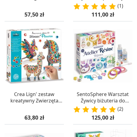
(6 szt.) 1+ Crea Lign’
dla 7-latki, SentoSphere
(1)
Cena
Cena
57,50 zł
111,00 zł
Crea Lign' zestaw
SentoSphere Warsztat
kreatywny Zwierzęta
Żywicy biżuteria do
Południowoamerykański
robienia dla dziewczyn
(2)
e z diamentami
+10
Cena
Cena
63,80 zł
125,00 zł