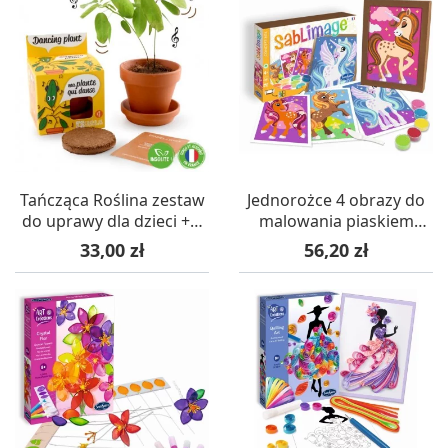
Tańcząca Roślina zestaw
Jednorożce 4 obrazy do
do uprawy dla dzieci +6,
malowania piaskiem
Radis et Capucine
Sablimage, SentoSphere
Cena
Cena
33,00 zł
56,20 zł