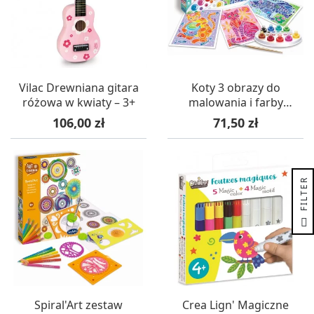
Vilac Drewniana gitara
Koty 3 obrazy do
różowa w kwiaty – 3+
malowania i farby
Aquarellum, SentoSphere
Cena
Cena
106,00 zł
71,50 zł
R
F
I
L
T
E
Spiral'Art zestaw
Crea Lign' Magiczne