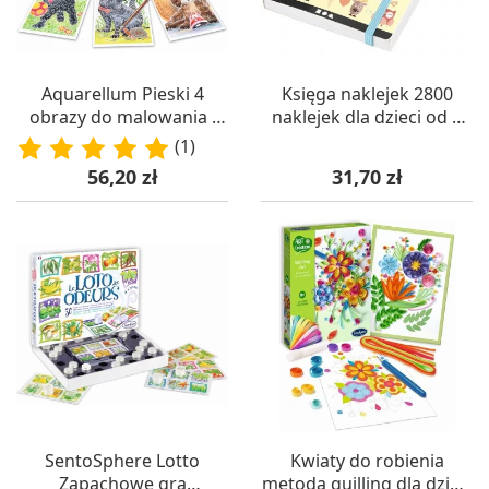
Aquarellum Pieski 4
Księga naklejek 2800
obrazy do malowania i
naklejek dla dzieci od 3
farby, SentoSphere
lat, Creotime
(1)
Cena
Cena
56,20 zł
31,70 zł
SentoSphere Lotto
Kwiaty do robienia
Zapachowe gra
metodą quilling dla dzieci