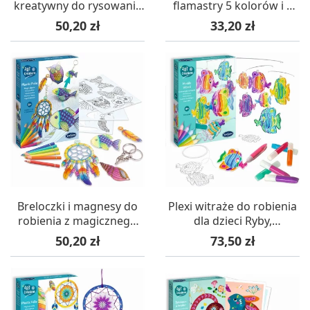
kreatywny do rysowania
flamastry 5 kolorów i 4
spirali, SentoSphere
wzory +4
Cena
Cena
50,20 zł
33,20 zł
Breloczki i magnesy do
Plexi witraże do robienia
robienia z magicznego
dla dzieci Ryby,
plastiku, SentoSphere
SentoSphere
Cena
Cena
50,20 zł
73,50 zł