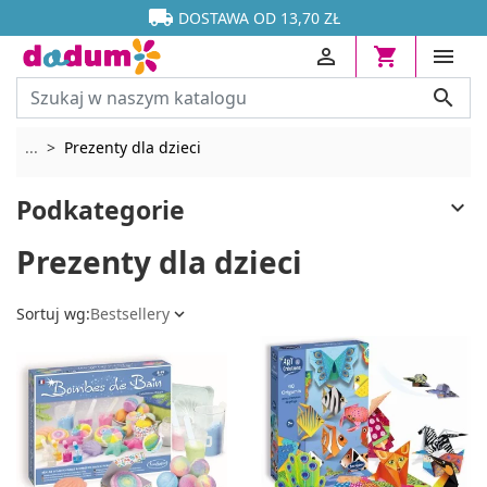




DOSTAWA OD 13,70 ZŁ




Rozwiń breadcrumbs
...
Prezenty dla dzieci
Podkategorie

Prezenty dla dzieci
Sortuj wg:
Bestsellery
