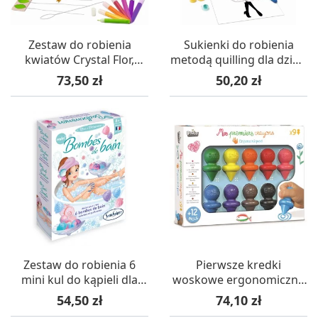
Zestaw do robienia
Sukienki do robienia
kwiatów Crystal Flor,
metodą quilling dla dzieci
SentoSphere
+8, SentoSphere
Cena
Cena
73,50 zł
50,20 zł
Zestaw do robienia 6
Pierwsze kredki
mini kul do kąpieli dla
woskowe ergonomiczne
dzieci od 8 lat,
(9 szt.) 1+ Crea Lign’
Cena
Cena
54,50 zł
74,10 zł
SentoSphere