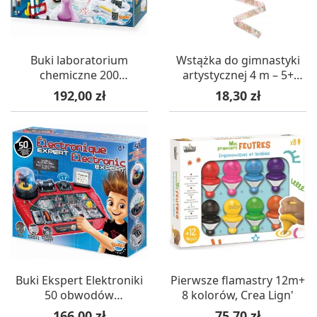
Buki laboratorium
Wstążka do gimnastyki
chemiczne 200
artystycznej 4 m – 5+
eksperymentów dla
Djeco
Cena
Cena
192,00 zł
18,30 zł
dzieci +8
Buki Ekspert Elektroniki
Pierwsze flamastry 12m+
50 obwodów
8 kolorów, Crea Lign'
elektrycznych +8
Cena
Cena
166,00 zł
75,70 zł