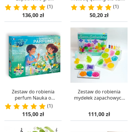
sensoryczna
+8, SentoSphere
(1)
(1)
Cena
Cena
136,00 zł
50,20 zł
Zestaw do robienia
Zestaw do robienia
perfum Nauka o
mydełek zapachowych
Perfumach +8,
dla dzieci +8,
(1)
SentoSphere
SentoSphere
Cena
Cena
115,00 zł
111,00 zł