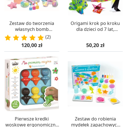
Zestaw do tworzenia
Origami krok po kroku
własnych bomb
dla dzieci od 7 lat,
kąpielowych DIY (od
SentoSphere
(2)
8 lat), Sentosphere
Cena
Cena
120,00 zł
50,20 zł
Pierwsze kredki
Zestaw do robienia
woskowe ergonomiczne
mydełek zapachowych