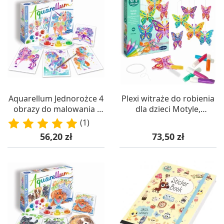
Aquarellum Jednorożce 4
Plexi witraże do robienia
obrazy do malowania i
dla dzieci Motyle,
farby, SentoSphere
Sentosphere
(1)
Cena
Cena
56,20 zł
73,50 zł