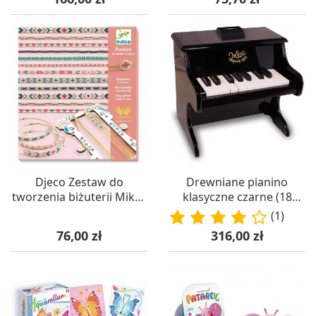
Djeco Zestaw do
Drewniane pianino
tworzenia biżuterii Mikro
klasyczne czarne (18
Perełki +8
klawiszy) – 3+ Vilac
(1)
Cena
Cena
76,00 zł
316,00 zł