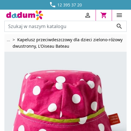




DOSTAWA OD 13,70 ZŁ
12 395 37 20




Rozwiń breadcrumbs
...
Kapelusz przeciwdeszczowy dla dzieci zielono-różowy
dwustronny, L'Oiseau Bateau