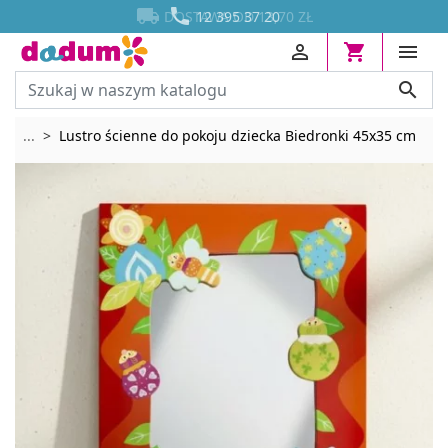




DOSTAWA OD 13,70 ZŁ




Rozwiń breadcrumbs
...
Lustro ścienne do pokoju dziecka Biedronki 45x35 cm