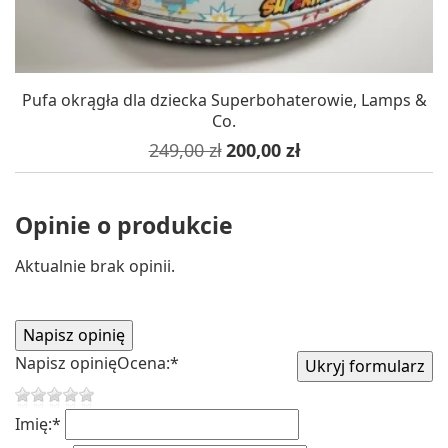
Pufa okrągła dla dziecka Superbohaterowie, Lamps &
Co.
Cena podstawowa
Cena
249,00 zł
200,00 zł
Opinie o produkcie
Aktualnie brak opinii.
Napisz opinię
Ocena:
*
Imię:
*