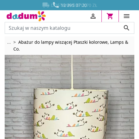




DOSTAWA OD 13,70 ZŁ
12 395 37 20




Rozwiń breadcrumbs
...
Abażur do lampy wiszącej Ptaszki kolorowe, Lamps &
Co.