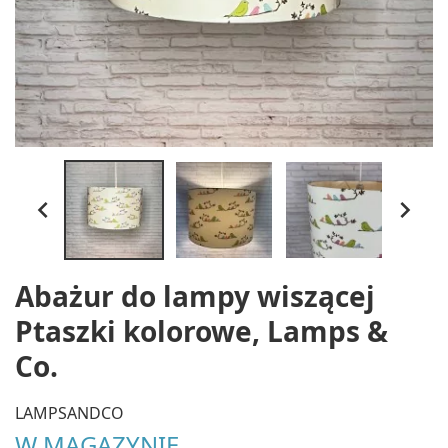


Abażur do lampy wiszącej
Ptaszki kolorowe, Lamps &
Co.
LAMPSANDCO
W MAGAZYNIE