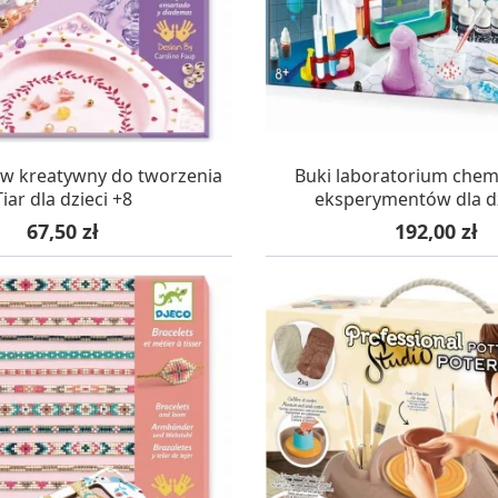
AZYNIE, DOSTAWA 24H
W MAGAZYNIE, DOSTA
aw kreatywny do tworzenia
Buki laboratorium chem
Tiar dla dzieci +8
eksperymentów dla dz
Cena
Cena
67,50 zł
192,00 zł