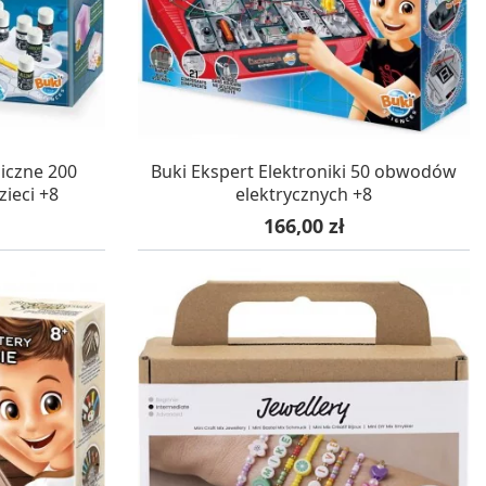
WA 24H
W MAGAZYNIE, DOSTAWA 24H
iczne 200
Buki Ekspert Elektroniki 50 obwodów
ieci +8
elektrycznych +8
Cena
166,00 zł