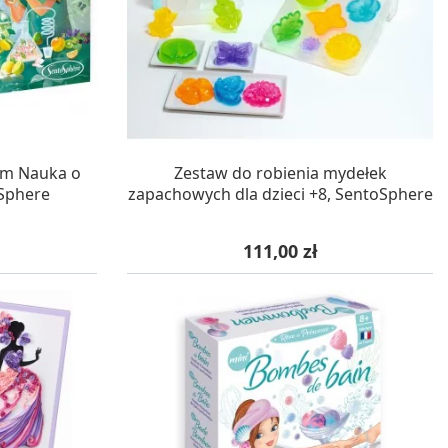
WA 24H
W MAGAZYNIE, DOSTAWA 24H
um Nauka o
Zestaw do robienia mydełek
Sphere
zapachowych dla dzieci +8, SentoSphere
Cena
111,00 zł