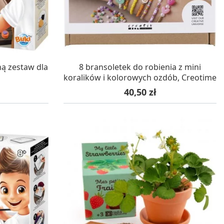
WA 24H
W MAGAZYNIE, DOSTAWA 24H
ną zestaw dla
8 bransoletek do robienia z mini
koralików i kolorowych ozdób, Creotime
Cena
40,50 zł