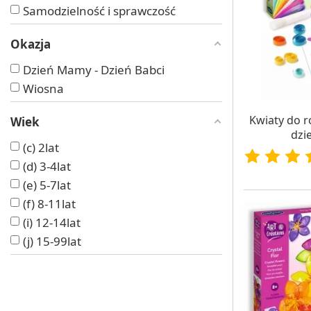
Samodzielność i sprawczość
Okazja
Dzień Mamy - Dzień Babci
Wiosna
W MAG
Kwiaty do r
Wiek
dzi
(c) 2lat
(d) 3-4lat
(e) 5-7lat
(f) 8-11lat
(i) 12-14lat
(j) 15-99lat