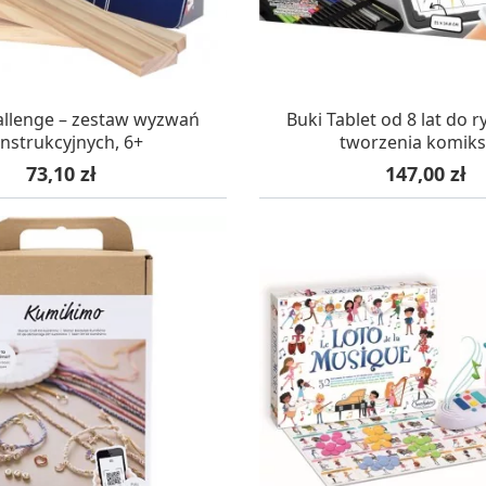
AZYNIE, DOSTAWA 24H
W MAGAZYNIE, DOSTA
allenge – zestaw wyzwań
Buki Tablet od 8 lat do r
nstrukcyjnych, 6+
tworzenia komik
Cena
Cena
73,10 zł
147,00 zł