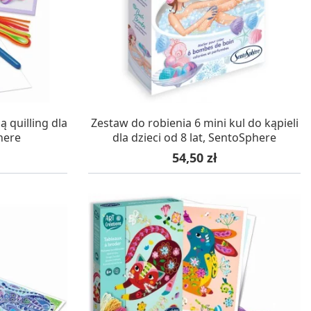
WA 24H
W MAGAZYNIE, DOSTAWA 24H
 quilling dla
Zestaw do robienia 6 mini kul do kąpieli
here
dla dzieci od 8 lat, SentoSphere
Cena
54,50 zł