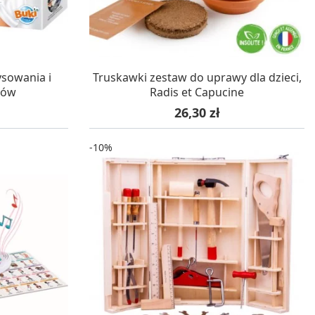
WA 24H
W MAGAZYNIE, DOSTAWA 24H
ysowania i
Truskawki zestaw do uprawy dla dzieci,
sów
Radis et Capucine
Cena
26,30 zł
-10%