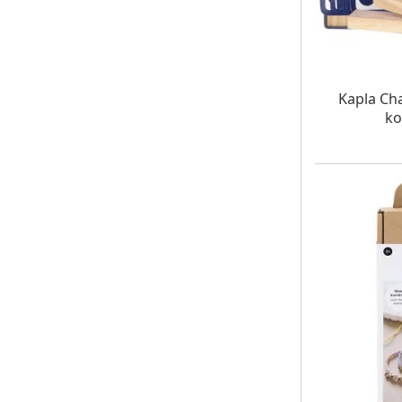
W MAG
Kapla Ch
ko