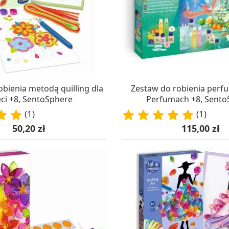
AZYNIE, DOSTAWA 24H
W MAGAZYNIE, DOSTA
obienia metodą quilling dla
Zestaw do robienia perf
eci +8, SentoSphere
Perfumach +8, Sento
(1)
(1)
Cena
Cena
50,20 zł
115,00 zł