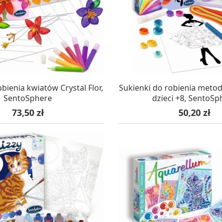
AZYNIE, DOSTAWA 24H
W MAGAZYNIE, DOSTA
bienia kwiatów Crystal Flor,
Sukienki do robienia metodą
SentoSphere
dzieci +8, SentoSp
Cena
Cena
73,50 zł
50,20 zł