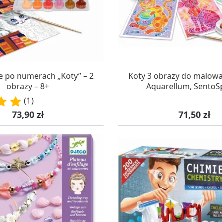
AZYNIE, DOSTAWA 24H
W MAGAZYNIE, DOSTA
 po numerach „Koty” – 2
Koty 3 obrazy do malowan
obrazy – 8+
Aquarellum, SentoS
(1)
Cena
Cena
73,90 zł
71,50 zł