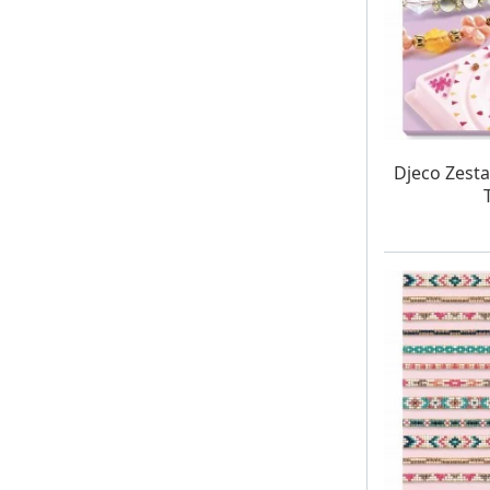
W MAG
Djeco Zest