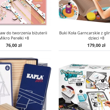
AZYNIE, DOSTAWA 24H
W MAGAZYNIE, DOSTA
aw do tworzenia biżuterii
Buki Koła Garncarskie z gli
Mikro Perełki +8
dzieci +8
Cena
Cena
76,00 zł
179,00 zł