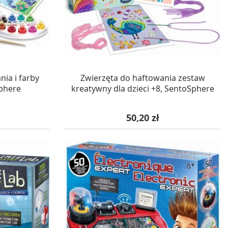
WA 24H
W MAGAZYNIE, DOSTAWA 24H
ia i farby
Zwierzęta do haftowania zestaw
phere
kreatywny dla dzieci +8, SentoSphere
Cena
50,20 zł