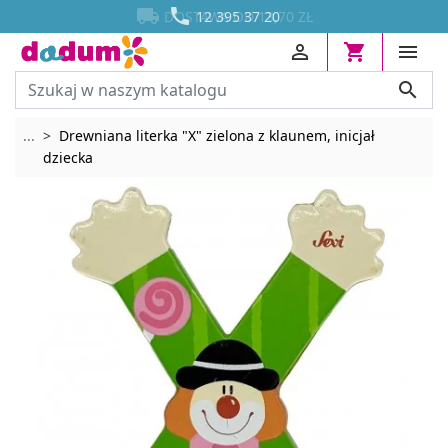




DOSTAWA OD 13,70 ZŁ
12 395 37 20




Rozwiń breadcrumbs
...
Drewniana literka "X" zielona z klaunem, inicjał
dziecka