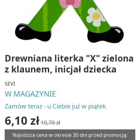
Drewniana literka "X" zielona
z klaunem, inicjał dziecka
SEVI
W MAGAZYNIE
Zamów teraz - u Ciebie już w piątek
6,10 zł
10,70 zł
Najniższa cena w okresie 30 dni przed promocją: