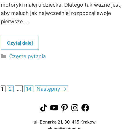
motoryki małej u dziecka. Dlatego tak ważne jest,
aby maluch jak najwcześniej rozpoczął swoje
pierwsze …
Czytaj dalej
Kategorie
Częste pytania
Strona
Strona
Strona
1
2
…
14
Następny
→
TikTok
YouTube
Pinterest
Instagram
Facebook
ul. Bonarka 21, 30-415 Kraków
sklep@dadum.pl