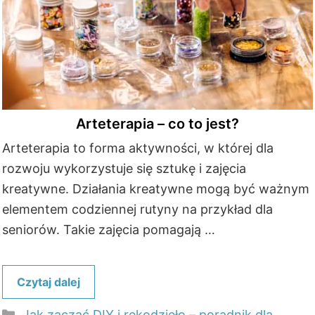
Arteterapia – co to jest?
Arteterapia to forma aktywności, w której dla
rozwoju wykorzystuje się sztukę i zajęcia
kreatywne. Działania kreatywne mogą być ważnym
elementem codziennej rutyny na przykład dla
seniorów. Takie zajęcia pomagają …
Czytaj dalej
Kategorie
Jak zacząć DIY i rękodzieło – poradnik dla