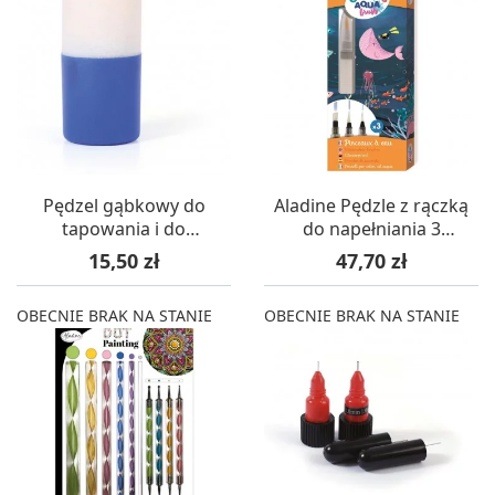
Pędzel gąbkowy do
Aladine Pędzle z rączką
tapowania i do
do napełniania 3
szablonów, Graine
rozmiary
Cena
Cena
15,50 zł
47,70 zł
Creative
OBECNIE BRAK NA STANIE
OBECNIE BRAK NA STANIE