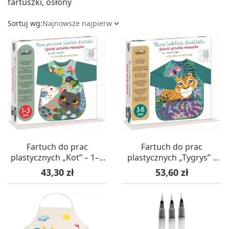
fartuszki, osłony
Sortuj wg:
Najnowsze najpierw

Fartuch do prac
Fartuch do prac
plastycznych „Kot” – 1–3
plastycznych „Tygrys” z
lata Crea Lign’
kieszenią – 3–6 lat Crea
Cena
Cena
43,30 zł
53,60 zł
Lign’