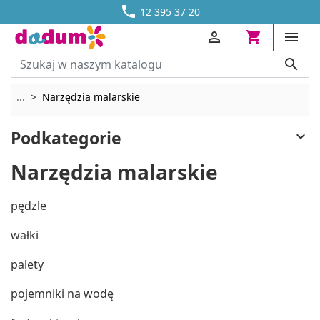




DOSTAWA OD 13,70 ZŁ
12 395 37 20




Rozwiń breadcrumbs
...
Narzędzia malarskie
Podkategorie

Narzędzia malarskie
pędzle
wałki
palety
pojemniki na wodę