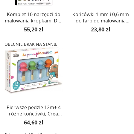
Komplet 10 narzędzi do
Końcówki 1 mm i 0,6 mm
malowania kropkami Dot
do farb do malowania
Painting, Aladine
kropkami, Graine
Cena
Cena
55,20 zł
23,80 zł
Creative
OBECNIE BRAK NA STANIE
Pierwsze pędzle 12m+ 4
różne końcówki, Crea
Lign'
Cena
64,60 zł