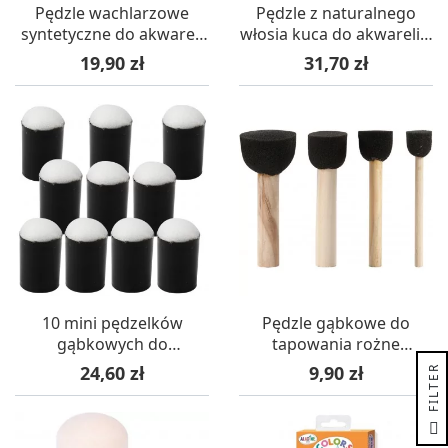
Pędzle wachlarzowe
Pędzle z naturalnego
syntetyczne do akwareli
włosia kuca do akwareli 4
2 szt
szt okrągłe i płaskie
Cena
Cena
19,90 zł
31,70 zł
10 mini pędzelków
Pędzle gąbkowe do
gąbkowych do
tapowania rożne
tapowania i do
średnicy 4 sztuki
Cena
Cena
24,60 zł
9,90 zł
R
szablonów
F
I
L
T
E