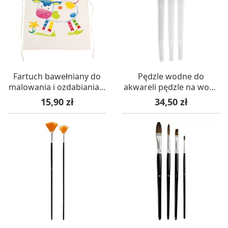
Fartuch bawełniany do
Pędzle wodne do
malowania i ozdabiania –
akwareli pędzle na wodę
Goki
3 szt
Cena
Cena
15,90 zł
34,50 zł