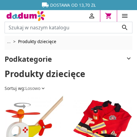




DOSTAWA OD 13,70 ZŁ




Rozwiń breadcrumbs
...
Produkty dziecięce
Podkategorie

Produkty dziecięce
Sortuj wg:
Losowo
