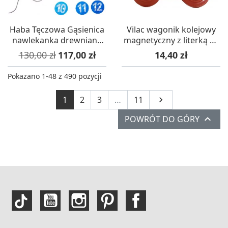
Haba Tęczowa Gąsienica
Vilac wagonik kolejowy
nawlekanka drewniana
magnetyczny z literką Z -
zabawka +3
różne kolory
Cena podstawowa
Cena
Cena
130,00 zł
117,00 zł
14,40 zł
Pokazano 1-48 z 490 pozycji
Następny
1
2
3
…
11


POWRÓT DO GÓRY