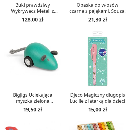
Buki prawdziwy
Opaska do włosów
Wykrywacz Metali z
czarna z pająkami, Souza!
ekranem dla dzieci +8
Cena
Cena
128,00 zł
21,30 zł
BigJigs Uciekająca
Djeco Magiczny długopis
myszka zielona
Lucille z latarką dla dzieci
drewniana zabawka +3
Cena
Cena
19,50 zł
15,00 zł