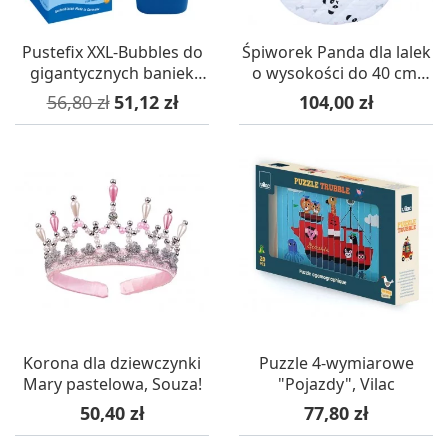
Pustefix XXL-Bubbles do
Śpiworek Panda dla lalek
gigantycznych baniek
o wysokości do 40 cm,
mydlanych z płynem 1l
Petitcollin
Cena podstawowa
Cena
Cena
56,80 zł
51,12 zł
104,00 zł
Korona dla dziewczynki
Puzzle 4-wymiarowe
Mary pastelowa, Souza!
"Pojazdy", Vilac
Cena
Cena
50,40 zł
77,80 zł