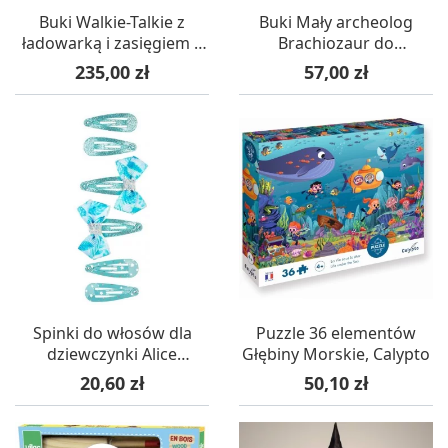
Buki Walkie-Talkie z
Buki Mały archeolog
ładowarką i zasięgiem 4
Brachiozaur do
km +8 lat
wykuwania i złożenia
Cena
Cena
235,00 zł
57,00 zł
Spinki do włosów dla
Puzzle 36 elementów
dziewczynki Alice
Głębiny Morskie, Calypto
niebieskie 6 szt, Souza!
Cena
Cena
20,60 zł
50,10 zł