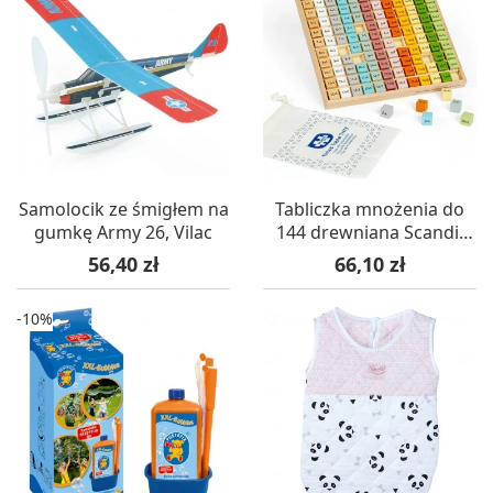
Samolocik ze śmigłem na
Tabliczka mnożenia do
gumkę Army 26, Vilac
144 drewniana Scandi,
BigJigs
Cena
Cena
56,40 zł
66,10 zł
-10%