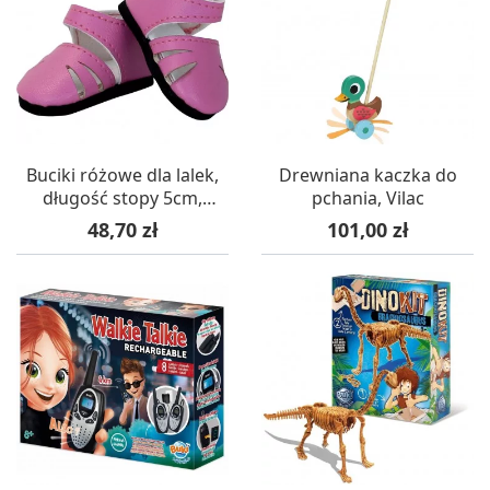
Buciki różowe dla lalek,
Drewniana kaczka do
długość stopy 5cm,
pchania, Vilac
Petitcollin
Cena
Cena
48,70 zł
101,00 zł