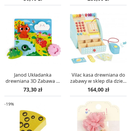
Janod Układanka
Vilac kasa drewniana do
drewniana 3D Zabawa w
zabawy w sklep dla dzieci
chowanego Natura +18m
+3
Cena
Cena
73,30 zł
164,00 zł
-19%