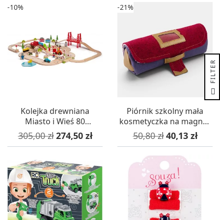
-10%
-21%
R
F
I
L
T
E
Kolejka drewniana
Piórnik szkolny mała
Miasto i Wieś 80
kosmetyczka na magnes
elementów, Bigjigs
Violet, L'Oiseau Bateau
Cena podstawowa
Cena
Cena podstawowa
Cena
305,00 zł
274,50 zł
50,80 zł
40,13 zł