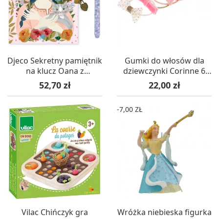
Djeco Sekretny pamiętnik
Gumki do włosów dla
na klucz Oana z
dziewczynki Corinne 6
magicznym długopisem
sztuk, Souza!
Cena
Cena
52,70 zł
22,00 zł
-7,00 ZŁ
Vilac Chińczyk gra
Wróżka niebieska figurka