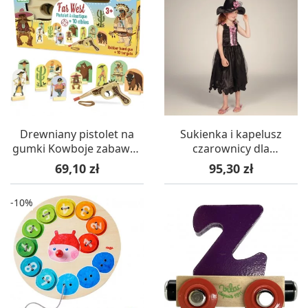
Drewniany pistolet na
Sukienka i kapelusz
gumki Kowboje zabawka
czarownicy dla
zręcznościowa, Vilac
dziewczynki 104-116 -
Cena
Cena
69,10 zł
95,30 zł
Rose & Romeo
-10%