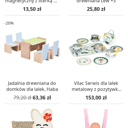
magnetyczny z literką B -
drewniana Lew +3
różne kolory
Cena
Cena
13,50 zł
25,80 zł
-20%
Jadalnia drewniana do
Vilac Serwis dla lalek
domków dla lalek, Haba
metalowy z pozytywką
Iceland +3
Cena podstawowa
Cena
Cena
79,20 zł
63,36 zł
153,00 zł