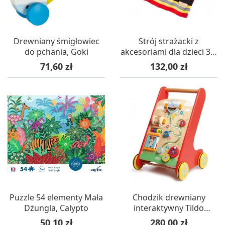
Drewniany śmigłowiec
Strój strażacki z
do pchania, Goki
akcesoriami dla dzieci 3-5
lat, BigJigs
Cena
Cena
71,60 zł
132,00 zł
Puzzle 54 elementy Mała
Chodzik drewniany
Dżungla, Calypto
interaktywny Tildo
+12mc, BigJigs
Cena
Cena
50,10 zł
280,00 zł