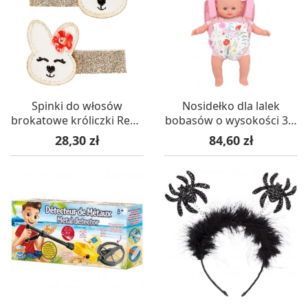
Spinki do włosów
Nosidełko dla lalek
brokatowe króliczki Rena
bobasów o wysokości 36-
2 szt, Souza!
40 cm, Petitcollin
Cena
Cena
28,30 zł
84,60 zł