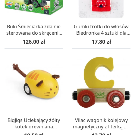
Buki Śmieciarka zdalnie
Gumki frotki do włosów
sterowana do skręcenia
Biedronka 4 sztuki dla
+3
dzieci, Souza!
Cena
Cena
126,00 zł
17,80 zł
BigJigs Uciekający żółty
Vilac wagonik kolejowy
kotek drewniana
magnetyczny z literką C -
zabawka +3
różne kolory
Cena
Cena