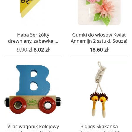
Haba Ser żółty
Gumki do włosów Kwiat
drewniany, zabawka w
Annemijn 2 sztuki, Souza!
sklep i gotowanie
Cena podstawowa
Cena
Cena
9,90 zł
8,02 zł
18,60 zł
Vilac wagonik kolejowy
BigJigs Skakanka