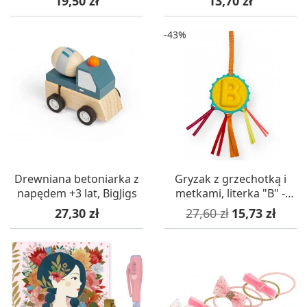
19,50 zł
13,70 zł
-43%
Drewniana betoniarka z
Gryzak z grzechotką i
napędem +3 lat, BigJigs
metkami, literka "B" -
inicjał dziecka
Cena
Cena podstawowa
Cena
27,30 zł
27,60 zł
15,73 zł