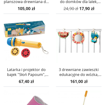
planszowa drewniana dla
do domków dla lalek,
dzieci +3
Papo
Cena
Cena podstawowa
Cena
105,00 zł
24,90 zł
17,90 zł
Latarka i projektor do
3 drewniane zawieszki
bajek "Słoń Papoum",
edukacyjne do wózka,
Moulin Roty
Lilliputiens
Cena
Cena
67,40 zł
161,00 zł