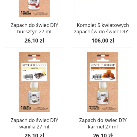
Zapach do świec DIY
Komplet 5 kwiatowych
bursztyn 27 ml
zapachów do świec DIY z
zakraplaczem 5x27 ml
Cena
Cena
26,10 zł
106,00 zł
Zapach do świec DIY
Zapach do świec DIY
wanilia 27 ml
karmel 27 ml
Cena
Cena
26,10 zł
26,10 zł