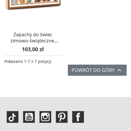
Zapachy do świec
zimowo-świąteczne,
Graine Creative
Cena
103,00 zł
Pokazano 1-7 z 7 pozycji

POWRÓT DO GÓRY