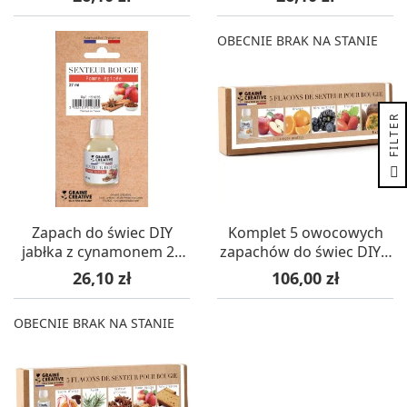
OBECNIE BRAK NA STANIE
R
F
I
L
T
E
Zapach do świec DIY
Komplet 5 owocowych
jabłka z cynamonem 27
zapachów do świec DIY z
ml
zakraplaczem 5 x 27 ml
Cena
Cena
26,10 zł
106,00 zł
OBECNIE BRAK NA STANIE