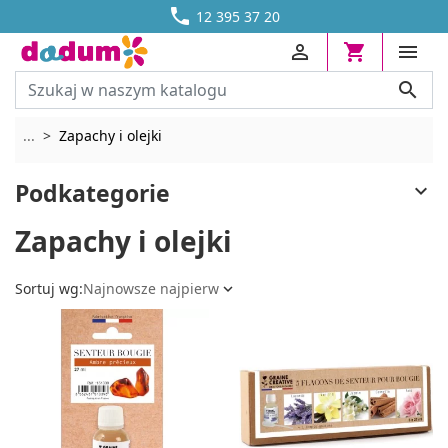




DOSTAWA OD 13,70 ZŁ
12 395 37 20




Rozwiń breadcrumbs
...
Zapachy i olejki
Podkategorie

Zapachy i olejki
Sortuj wg:
Najnowsze najpierw
