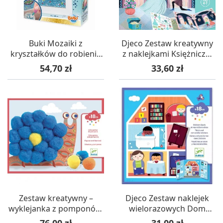
Buki Mozaiki z
Djeco Zestaw kreatywny
kryształków do robienia
z naklejkami Księżniczki
Mandala +7
+4
Cena
Cena
54,70 zł
33,60 zł
Zestaw kreatywny –
Djeco Zestaw naklejek
wyklejanka z pomponów,
wielorazowych Dom
Słodkie Zwierzęta, 18m+
+18mc
Cena
Cena
76,00 zł
31,00 zł