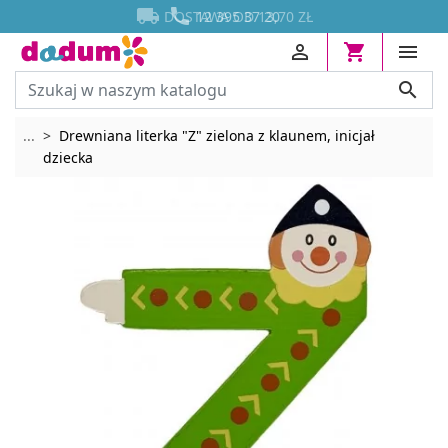




DOSTAWA OD 13,70 ZŁ
12 395 37 20




Rozwiń breadcrumbs
...
Drewniana literka "Z" zielona z klaunem, inicjał
dziecka