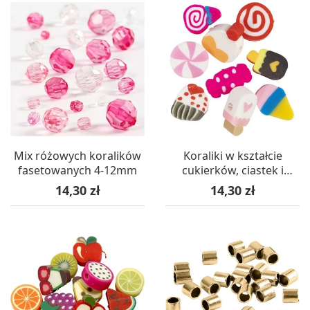
Mix różowych koralików
Koraliki w kształcie
fasetowanych 4-12mm
cukierków, ciastek i
lodów 10 mm
Cena
Cena
14,30 zł
14,30 zł