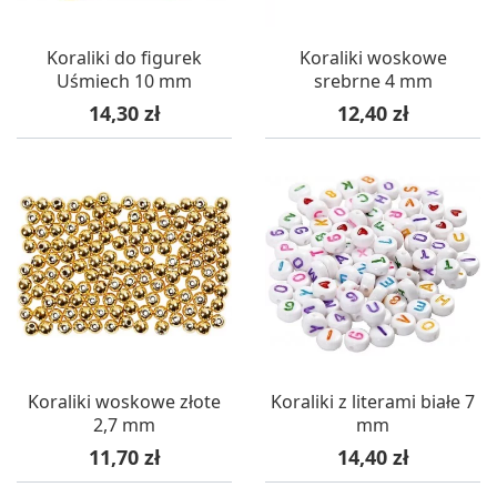
Koraliki do figurek
Koraliki woskowe
Uśmiech 10 mm
srebrne 4 mm
Cena
Cena
14,30 zł
12,40 zł
Koraliki woskowe złote
Koraliki z literami białe 7
2,7 mm
mm
Cena
Cena
11,70 zł
14,40 zł