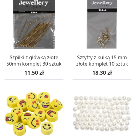
Szpilki z główką złote
Sztyfty z kulką 15 mm
50mm komplet 30 sztuk
złote komplet 10 sztuk
Cena
Cena
11,50 zł
18,30 zł