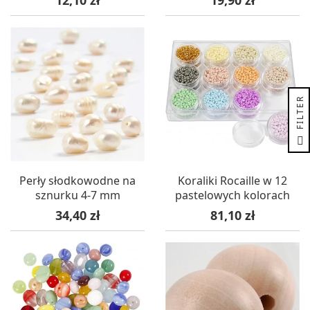
R
F
I
L
T
E
Perły słodkowodne na
Koraliki Rocaille w 12
sznurku 4-7 mm
pastelowych kolorach
Cena
Cena
34,40 zł
81,10 zł