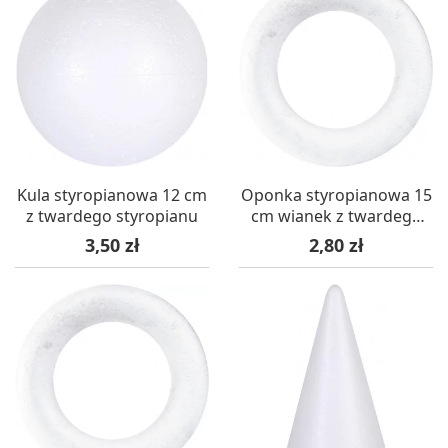
Kula styropianowa 12 cm
Oponka styropianowa 15
z twardego styropianu
cm wianek z twardego
styropianu
Cena
Cena
3,50 zł
2,80 zł