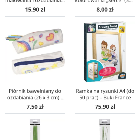
malowania i ozdabiania –
kolorowania „Serce” (36 x
Goki
41 cm) – Goki
Cena
Cena
15,90 zł
8,00 zł
Piórnik bawełniany do
Ramka na rysunki A4 (do
ozdabiania (26 x 3 cm) –
50 prac) – Buki France
Goki
Cena
Cena
7,50 zł
75,90 zł