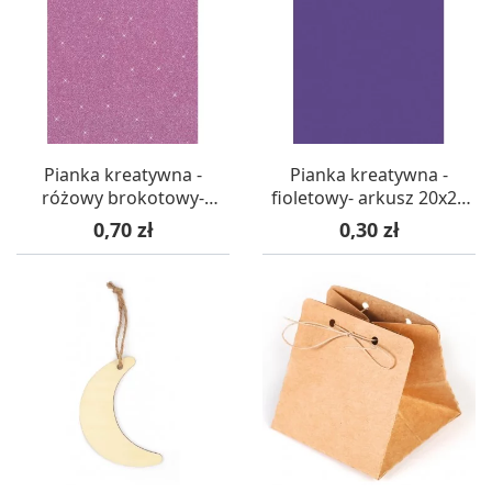
Pianka kreatywna -
Pianka kreatywna -
różowy brokotowy-
fioletowy- arkusz 20x29
arkusz 21x29 pianka EVA
pianka EVA
Cena
Cena
0,70 zł
0,30 zł