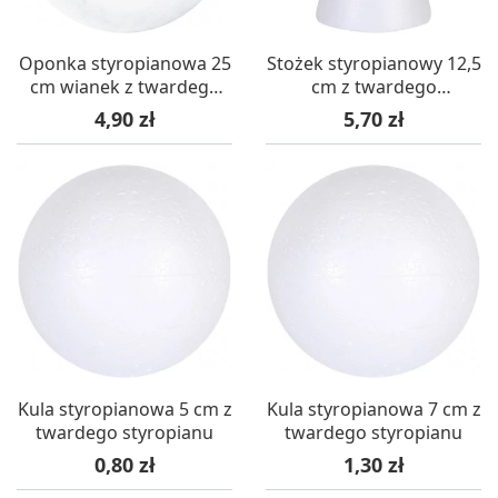
Oponka styropianowa 25
Stożek styropianowy 12,5
cm wianek z twardego
cm z twardego
styropianu
styropianu
Cena
Cena
4,90 zł
5,70 zł
Kula styropianowa 5 cm z
Kula styropianowa 7 cm z
twardego styropianu
twardego styropianu
Cena
Cena
0,80 zł
1,30 zł