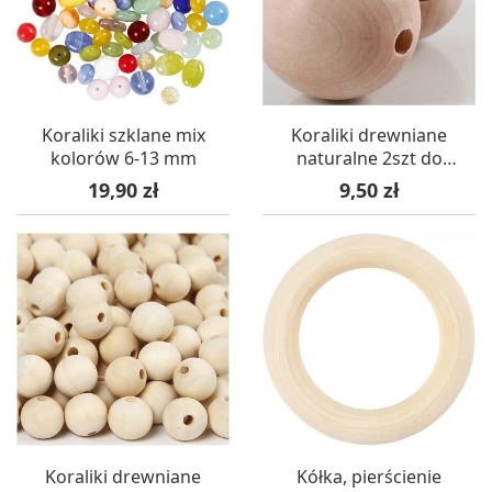
Koraliki szklane mix
Koraliki drewniane
kolorów 6-13 mm
naturalne 2szt do
makramy - 3,5 cm,
Cena
Cena
19,90 zł
9,50 zł
dziurka 6 mm
Koraliki drewniane
Kółka, pierścienie