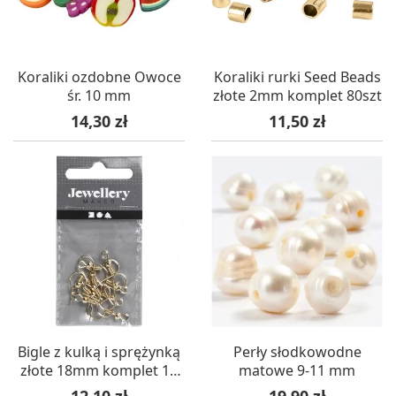
Koraliki ozdobne Owoce
Koraliki rurki Seed Beads
śr. 10 mm
złote 2mm komplet 80szt
Cena
Cena
14,30 zł
11,50 zł
Bigle z kulką i sprężynką
Perły słodkowodne
złote 18mm komplet 10
matowe 9-11 mm
sztuk
Cena
Cena
12,10 zł
19,90 zł