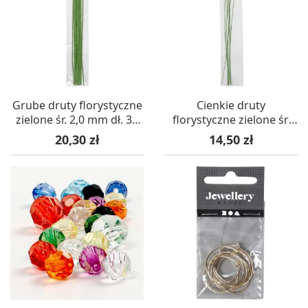
Grube druty florystyczne
Cienkie druty
zielone śr. 2,0 mm dł. 30
florystyczne zielone śr.
cm, 20 sztuk
0,6 mm dł. 30 cm, 20
Cena
Cena
20,30 zł
14,50 zł
sztuk