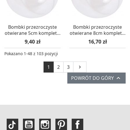
Bombki przezroczyste
Bombki przezroczyste
otwierane 5cm komplet 5
otwierane 8cm komplet 5
szt
szt
Cena
Cena
9,40 zł
16,70 zł
Pokazano 1-48 z 103 pozycji
Następny
1
2
3


POWRÓT DO GÓRY