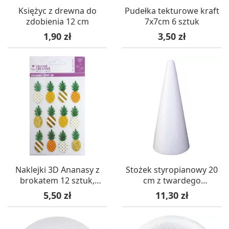
Księżyc z drewna do
Pudełka tekturowe kraft
zdobienia 12 cm
7x7cm 6 sztuk
Cena
Cena
1,90 zł
3,50 zł
Naklejki 3D Ananasy z
Stożek styropianowy 20
brokatem 12 sztuk,
cm z twardego
Graine Creative
styropianu
Cena
Cena
5,50 zł
11,30 zł