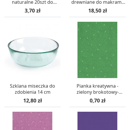
naturalne 20szt do
drewniane do makramy
makramy - 1,5 cm,
5,5 cm komplet 6 sztuk
Cena
Cena
3,70 zł
18,50 zł
dziurka 3 mm
Szklana miseczka do
Pianka kreatywna -
zdobienia 14 cm
zielony brokotowy-
arkusz 21x29 pianka EVA
Cena
Cena
12,80 zł
0,70 zł