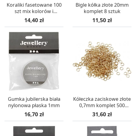
Koraliki fasetowane 100
Bigle kółka złote 20mm
szt mix kolorów i
komplet 8 sztuk
rozmiarów
Cena
Cena
14,40 zł
11,50 zł
Gumka jubilerska biała
Kółeczka zaciskowe złote
nylonowa płaska 1mm
0,7mm komplet 500
sztuk
Cena
Cena
16,70 zł
31,60 zł