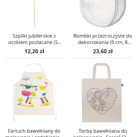
Szpilki jubilerskie z
Bombki przezroczyste do
oczkiem pozłacane (50
dekorowania (6 cm, 8
mm, 30 szt.)
szt.)
Cena
Cena
12,20 zł
23,60 zł
Fartuch bawełniany do
Torba bawełniana do