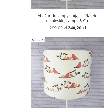
W MAGAZYNIE, DOSTAWA 24H
Abażur do lampy stojącej Ptaszki
niebieskie, Lamps & Co.
Cena podstawowa
Cena
299,00 zł
240,20 zł
-58,80 ZŁ