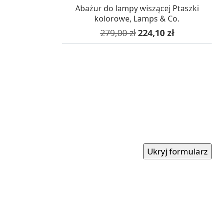
W MAGAZYNIE, DOSTAWA 24H
Abażur do lampy wiszącej Ptaszki
kolorowe, Lamps & Co.
Cena podstawowa
Cena
279,00 zł
224,10 zł