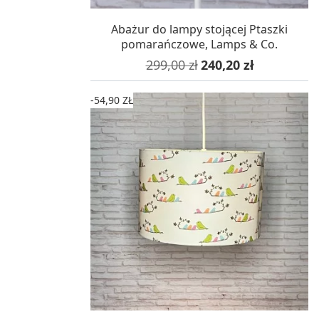
W MAGAZYNIE, DOSTAWA 24H
Abażur do lampy stojącej Ptaszki
pomarańczowe, Lamps & Co.
Cena podstawowa
Cena
299,00 zł
240,20 zł
-54,90 ZŁ