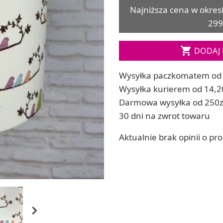
Najniższa cena w okres
ia
Zestawy do kul do kąpieli
299
ia
Soda, kwasek, formy do kul do kąpieli
Dodatki: barwniki i zapachy
ACHOWE

DODAJ 
RZEŹBA, GLINY I ODLEWY
Lepienie i rzeźbienie
Wysyłka paczkomatem od 
Odlewy dekoracyjne
Wysyłka kurierem od 14,2
Tworzenie z gliny polimerowej
Modelowanie dla dzieci
Darmowa wysyłka od 250z
 robótek ręcznych
30 dni na zwrot towaru
Aktualnie brak opinii o pr
