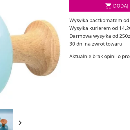

DODAJ 
ia
Zestawy do kul do kąpieli
ia
Soda, kwasek, formy do kul do kąpieli
Wysyłka paczkomatem od 
Dodatki: barwniki i zapachy
ACHOWE
Wysyłka kurierem od 14,2
RZEŹBA, GLINY I ODLEWY
Darmowa wysyłka od 250z
Lepienie i rzeźbienie
30 dni na zwrot towaru
Odlewy dekoracyjne
Tworzenie z gliny polimerowej
Aktualnie brak opinii o pr
Modelowanie dla dzieci
 robótek ręcznych
