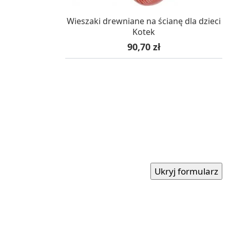
W MAGAZYNIE, DOSTAWA 24H
Wieszaki drewniane na ścianę dla dzieci
Kotek
Cena
90,70 zł