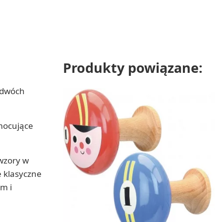
Produkty powiązane:
z dwóch
mocujące
 wzory w
e klasyczne
m i