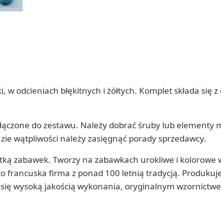
w odcieniach błękitnych i żółtych. Komplet składa się 
ołączone do zestawu. Należy dobrać śruby lub elementy 
azie wątpliwości należy zasięgnąć porady sprzedawcy.
antką zabawek. Tworzy na zabawkach urokliwe i kolorowe
c to francuska firma z ponad 100 letnią tradycją. Produkuj
 się wysoką jakością wykonania, oryginalnym wzornictwe