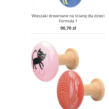
W MAGAZYNIE, DOSTAWA 24H
Wieszaki drewniane na ścianę dla dzieci
Formuła 1
Cena
90,70 zł