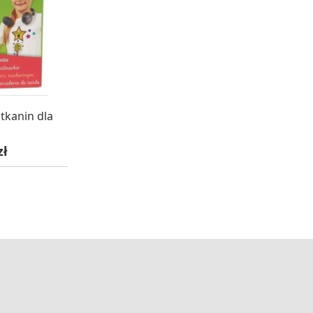
WA 24H
tkanin dla
owa
zł