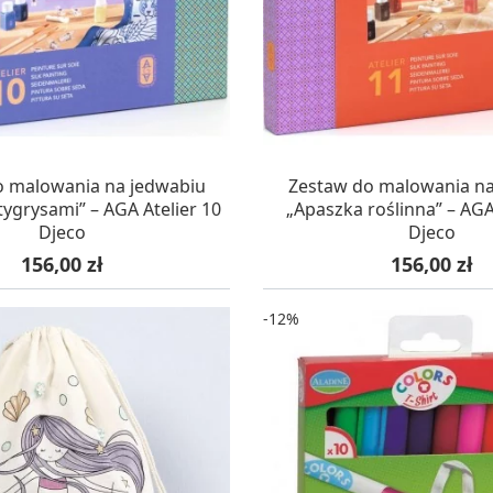
Soda, kwasek, formy do kul do kąpieli
ia
Dodatki: barwniki i zapachy
ia
RZEŹBA, GLINY I ODLEWY
ACHOWE
Lepienie i rzeźbienie
Odlewy dekoracyjne
Tworzenie z gliny polimerowej
Modelowanie dla dzieci
AZYNIE, DOSTAWA 24H
W MAGAZYNIE, DOSTA
o malowania na jedwabiu
Zestaw do malowania na
tygrysami” – AGA Atelier 10
„Apaszka roślinna” – AGA
Djeco
Djeco
 robótek ręcznych
Cena
Cena
156,00 zł
156,00 zł
-12%