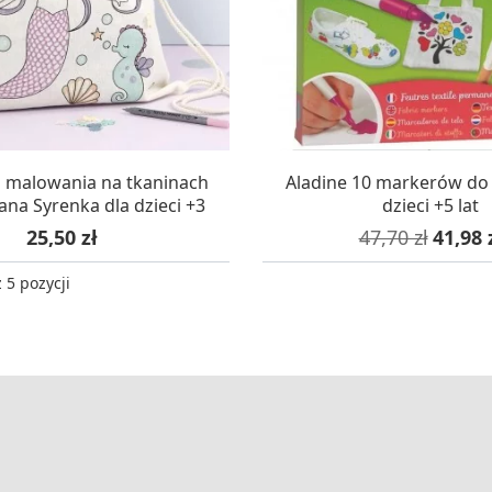
AZYNIE, DOSTAWA 24H
W MAGAZYNIE, DOSTA
 malowania na tkaninach
Aladine 10 markerów do 
na Syrenka dla dzieci +3
dzieci +5 lat
Cena
Cena podstaw
Cena
25,50 zł
47,70 zł
41,98 
 5 pozycji