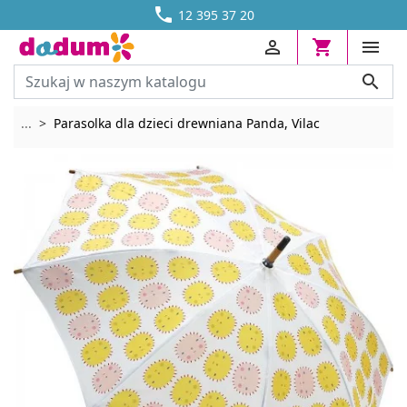




DOSTAWA OD 13,70 ZŁ
12 395 37 20




Rozwiń breadcrumbs
...
Parasolka dla dzieci drewniana Panda, Vilac