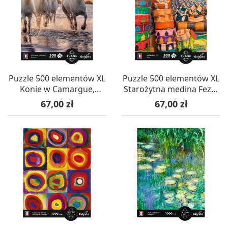
Puzzle 500 elementów XL
Puzzle 500 elementów XL
Konie w Camargue,
Starożytna medina Fezu,
Calypto
Calypto
Cena
Cena
67,00 zł
67,00 zł