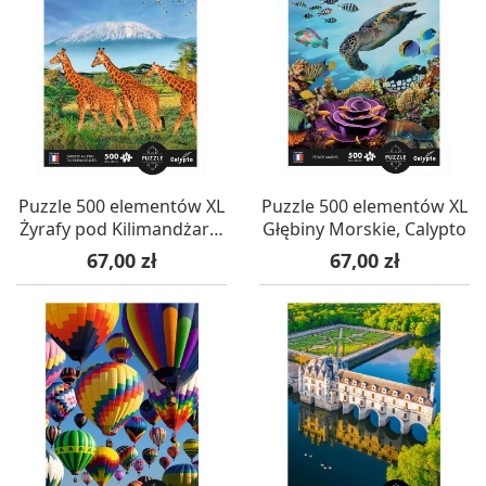
Puzzle 500 elementów XL
Puzzle 500 elementów XL
Żyrafy pod Kilimandżaro,
Głębiny Morskie, Calypto
Calypto
Cena
Cena
67,00 zł
67,00 zł