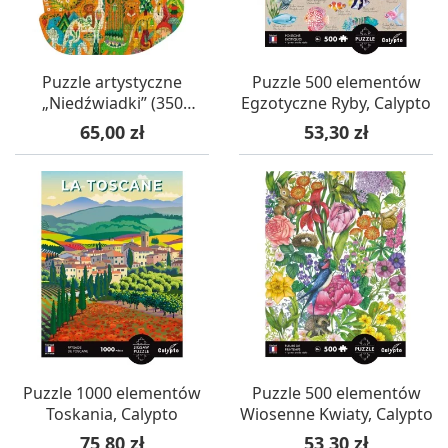
Puzzle artystyczne
Puzzle 500 elementów
„Niedźwiadki” (350
Egzotyczne Ryby, Calypto
elementów) – 7+ Djeco
Cena
Cena
65,00 zł
53,30 zł
Puzzle 1000 elementów
Puzzle 500 elementów
Toskania, Calypto
Wiosenne Kwiaty, Calypto
Cena
Cena
75,80 zł
53,30 zł