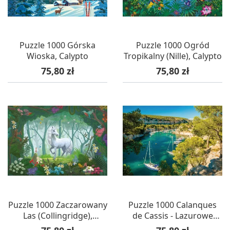
Puzzle 1000 Górska
Puzzle 1000 Ogród
Wioska, Calypto
Tropikalny (Nille), Calypto
Cena
Cena
75,80 zł
75,80 zł
Puzzle 1000 Zaczarowany
Puzzle 1000 Calanques
Las (Collingridge),
de Cassis - Lazurowe
Calypto
Wybrzeże (Francja),
Cena
Cena