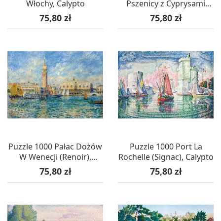
Włochy, Calypto
Pszenicy z Cyprysami
(Van Gogh), Calypto
Cena
Cena
75,80 zł
75,80 zł
Puzzle 1000 Pałac Dożów
Puzzle 1000 Port La
W Wenecji (Renoir),
Rochelle (Signac), Calypto
Calypto
Cena
Cena
75,80 zł
75,80 zł