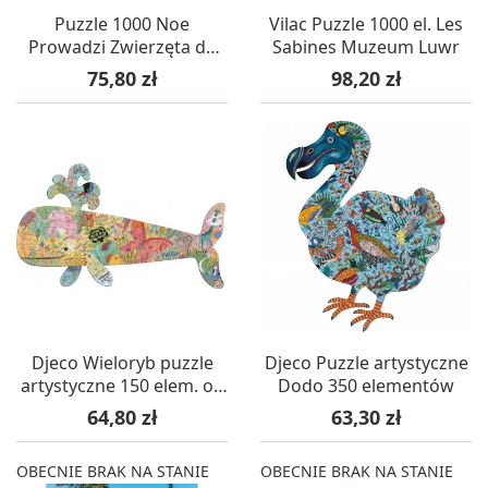
Puzzle 1000 Noe
Vilac Puzzle 1000 el. Les
Prowadzi Zwierzęta do
Sabines Muzeum Luwr
Arki (Brueghel), Calypto
Cena
Cena
75,80 zł
98,20 zł
Djeco Wieloryb puzzle
Djeco Puzzle artystyczne
artystyczne 150 elem. od
Dodo 350 elementów
6 lat
Cena
Cena
64,80 zł
63,30 zł
OBECNIE BRAK NA STANIE
OBECNIE BRAK NA STANIE