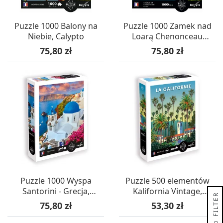
Puzzle 1000 Balony na
Puzzle 1000 Zamek nad
Niebie, Calypto
Loarą Chenonceau
(Francja), Calypto
Cena
Cena
75,80 zł
75,80 zł
Puzzle 1000 Wyspa
Puzzle 500 elementów
Santorini - Grecja,
Kalifornia Vintage,
R
Calypto
Calypto
Cena
Cena
75,80 zł
53,30 zł
F
I
L
T
E