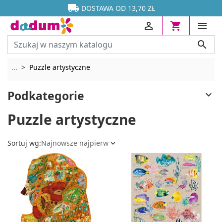




DOSTAWA OD 13,70 ZŁ




Rozwiń breadcrumbs
...
Puzzle artystyczne
Podkategorie

Puzzle artystyczne
Sortuj wg:
Najnowsze najpierw
