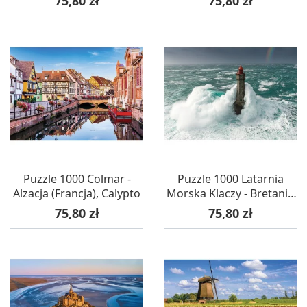
75,80 zł
75,80 zł
Calypto
Puzzle 1000 Colmar -
Puzzle 1000 Latarnia
Alzacja (Francja), Calypto
Morska Klaczy - Bretania
(Francja), Calypto
Cena
Cena
75,80 zł
75,80 zł