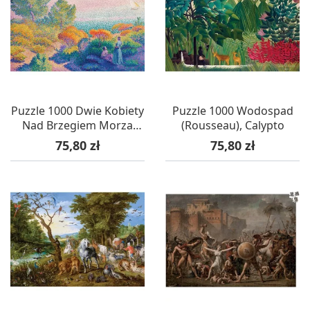
Puzzle 1000 Dwie Kobiety
Puzzle 1000 Wodospad
Nad Brzegiem Morza
(Rousseau), Calypto
Śródziemnego (Cross),
Cena
Cena
75,80 zł
75,80 zł
Calypto