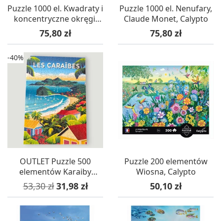
Puzzle 1000 el. Kwadraty i
Puzzle 1000 el. Nenufary,
koncentryczne okręgi,
Claude Monet, Calypto
Kandinsky, Calypto
Cena
Cena
75,80 zł
75,80 zł
-40%
OUTLET Puzzle 500
Puzzle 200 elementów
elementów Karaiby
Wiosna, Calypto
Vintage, Calypto
Cena podstawowa
Cena
Cena
53,30 zł
31,98 zł
50,10 zł