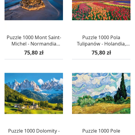
Puzzle 1000 Mont Saint-
Puzzle 1000 Pola
Michel - Normandia
Tulipanów - Holandia,
(Francja), Calypto
Calypto
Cena
Cena
75,80 zł
75,80 zł
Puzzle 1000 Dolomity -
Puzzle 1000 Pole