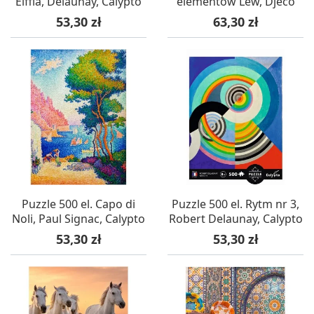
Eiffla, Delaunay, Calypto
elementów Lew, Djeco
Cena
Cena
53,30 zł
63,30 zł
Puzzle 500 el. Capo di
Puzzle 500 el. Rytm nr 3,
Noli, Paul Signac, Calypto
Robert Delaunay, Calypto
Cena
Cena
53,30 zł
53,30 zł