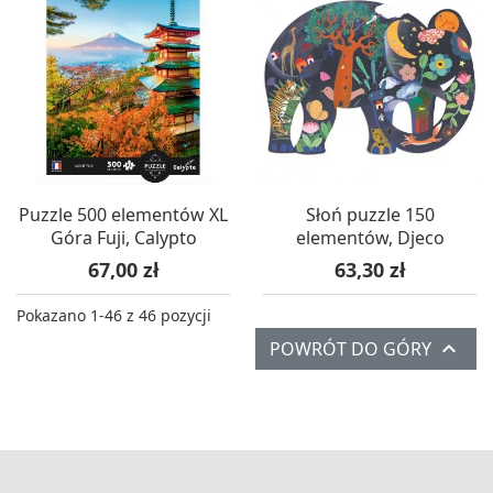
Puzzle 500 elementów XL
Słoń puzzle 150
Góra Fuji, Calypto
elementów, Djeco
Cena
Cena
67,00 zł
63,30 zł
Pokazano 1-46 z 46 pozycji

POWRÓT DO GÓRY