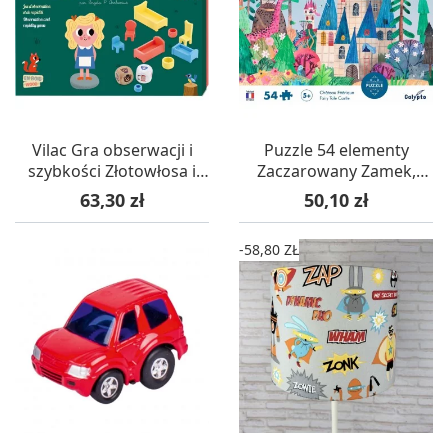
Vilac Gra obserwacji i
Puzzle 54 elementy
szybkości Złotowłosa i
Zaczarowany Zamek,
Trzy Niedźwiadki +3
Calypto
Cena
Cena
63,30 zł
50,10 zł
-58,80 ZŁ