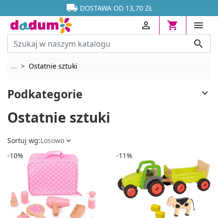




DOSTAWA OD 13,70 ZŁ




Rozwiń breadcrumbs
...
Ostatnie sztuki
Podkategorie

Ostatnie sztuki
Sortuj wg:
Losowo

-10%
-11%