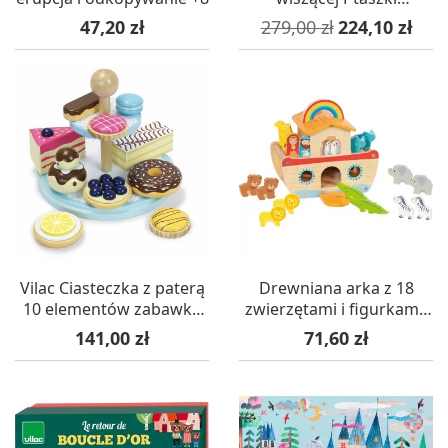
kolorowe, Lamps & Co.
Cena
Cena podstawowa
Cena
47,20 zł
279,00 zł
224,10 zł
Vilac Ciasteczka z paterą
Drewniana arka z 18
10 elementów zabawka
zwierzętami i figurkami,
drewniana +3
Goki
Cena
Cena
141,00 zł
71,60 zł