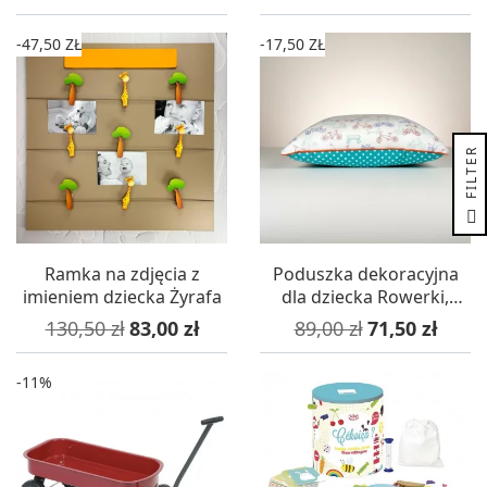
-47,50 ZŁ
-17,50 ZŁ
R
F
I
L
T
E
Ramka na zdjęcia z
Poduszka dekoracyjna
imieniem dziecka Żyrafa
dla dziecka Rowerki,
Lamps & Co.
Cena podstawowa
Cena
Cena podstawowa
Cena
130,50 zł
83,00 zł
89,00 zł
71,50 zł
-11%