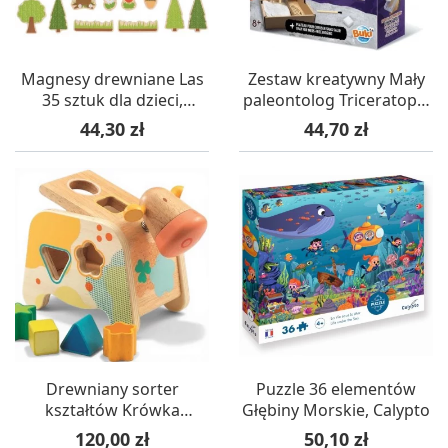
Magnesy drewniane Las
Zestaw kreatywny Mały
35 sztuk dla dzieci,
paleontolog Triceratops,
Bigjigs
Buki
Cena
Cena
44,30 zł
44,70 zł
Drewniany sorter
Puzzle 36 elementów
kształtów Krówka
Głębiny Morskie, Calypto
Cachatou Maggy, Djeco
Cena
Cena
120,00 zł
50,10 zł