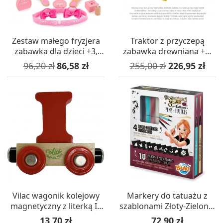
Zestaw małego fryzjera
Traktor z przyczepą
zabawka dla dzieci +3,
zabawka drewniana +3,
BigJigs
Goki
Cena podstawowa
Cena
Cena podstawowa
Cena
96,20 zł
86,58 zł
255,00 zł
226,95 zł
Vilac wagonik kolejowy
Markery do tatuażu z
magnetyczny z literką I -
szablonami Złoty-Zielony-
różne kolory
Czerwony 4 sztuki, Buki
Cena
Cena
13,70 zł
72,90 zł