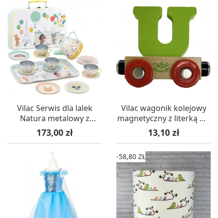
Vilac Serwis dla lalek
Vilac wagonik kolejowy
Natura metalowy z
magnetyczny z literką U -
pozytywką +3
różne kolory
Cena
Cena
173,00 zł
13,10 zł
-58,80 ZŁ