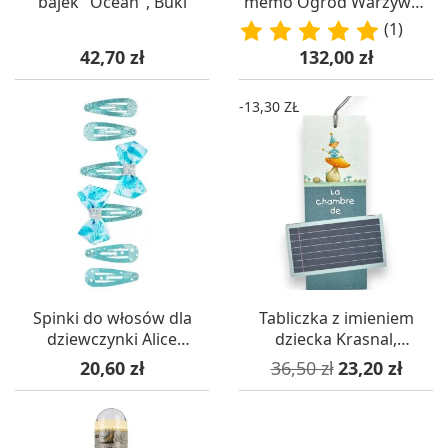
bajek "Ocean", Buki
memo Ogród Warzywny
dla 3 latka drewniana
(1)
Cena
Cena
42,70 zł
132,00 zł
-13,30 ZŁ
Spinki do włosów dla
Tabliczka z imieniem
dziewczynki Alice
dziecka Krasnal,
niebieskie 6 szt, Souza!
Titoutam
Cena
Cena podstawowa
Cena
20,60 zł
36,50 zł
23,20 zł