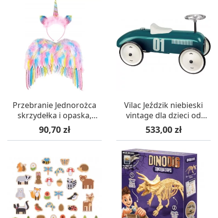
Przebranie Jednorożca
Vilac Jeździk niebieski
skrzydełka i opaska,
vintage dla dzieci od
Souza!
18mc metalowy
Cena
Cena
90,70 zł
533,00 zł