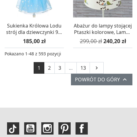
Sukienka Królowa Lodu
Abażur do lampy stojącej
strój dla dziewczynki 98-
Ptaszki kolorowe, Lamps
104, Souza!
& Co.
Cena
Cena podstawowa
Cena
185,00 zł
299,00 zł
240,20 zł
Pokazano 1-48 z 593 pozycji
Następny
1
2
3
…
13


POWRÓT DO GÓRY