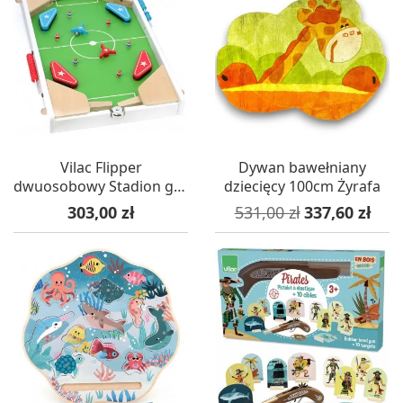
Vilac Flipper
Dywan bawełniany
dwuosobowy Stadion gra
dziecięcy 100cm Żyrafa
zręcznościowa +5
Cena
Cena podstawowa
Cena
303,00 zł
531,00 zł
337,60 zł