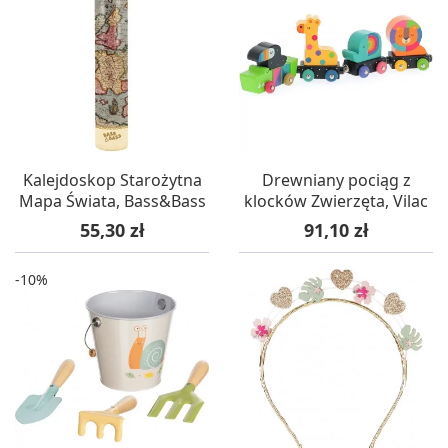
Kalejdoskop Starożytna
Drewniany pociąg z
Mapa Świata, Bass&Bass
klocków Zwierzęta, Vilac
Cena
Cena
55,30 zł
91,10 zł
-10%