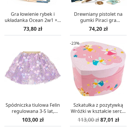
Gra łowienie rybek i
Drewniany pistolet na
układanka Ocean 2w1 +2,
gumki Piraci gra
Vilac
zręcznościowa, Vilac
Cena
Cena
73,80 zł
74,20 zł
-23%
Spódniczka tiulowa Felin
Szkatułka z pozytywką
regulowana 3-5 lat,
Wróżki w kształcie serca,
Souza!
Trousselier
Cena
Cena podstawowa
Cena
103,00 zł
113,00 zł
87,01 zł