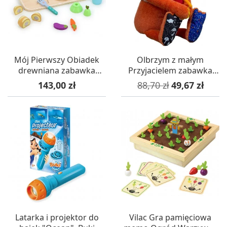
Mój Pierwszy Obiadek
Olbrzym z małym
drewniana zabawka
Przyjacielem zabawka
manipulacyjna, Vilac
sensoryczna, Ebulobo
Cena
Cena podstawowa
Cena
143,00 zł
88,70 zł
49,67 zł
Latarka i projektor do
Vilac Gra pamięciowa