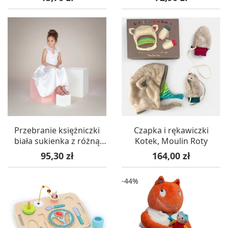
Przebranie księżniczki
Czapka i rękawiczki
biała sukienka z różną
Kotek, Moulin Roty
104-116 - Rose & Romeo
Cena
Cena
95,30 zł
164,00 zł
-44%