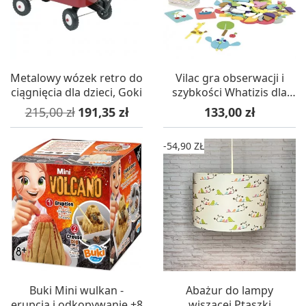
Metalowy wózek retro do
Vilac gra obserwacji i
ciągnięcia dla dzieci, Goki
szybkości Whatizis dla
dzieci od 3 lat
Cena podstawowa
Cena
Cena
215,00 zł
191,35 zł
133,00 zł
-54,90 ZŁ
Buki Mini wulkan -
Abażur do lampy
erupcja i odkopywanie +8
wiszącej Ptaszki