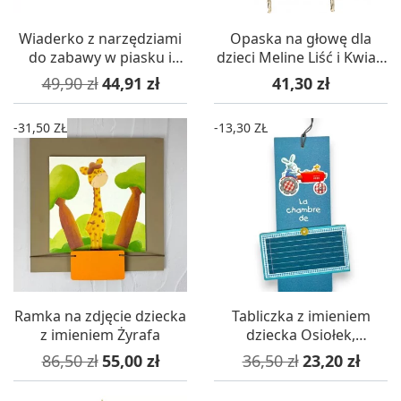
Wiaderko z narzędziami
Opaska na głowę dla
do zabawy w piasku i
dzieci Meline Liść i Kwiat,
ogrodu, Goki
Souza!
Cena podstawowa
Cena
Cena
49,90 zł
44,91 zł
41,30 zł
-31,50 ZŁ
-13,30 ZŁ
Ramka na zdjęcie dziecka
Tabliczka z imieniem
z imieniem Żyrafa
dziecka Osiołek,
Titoutam
Cena podstawowa
Cena
Cena podstawowa
Cena
86,50 zł
55,00 zł
36,50 zł
23,20 zł