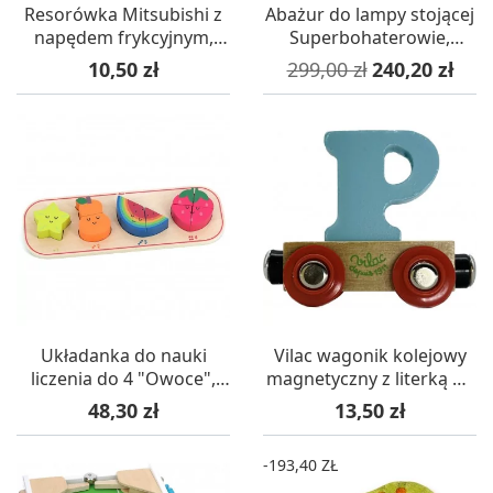
Resorówka Mitsubishi z
Abażur do lampy stojącej
napędem frykcyjnym,
Superbohaterowie,
Goki
Lamps & Co.
Cena
Cena podstawowa
Cena
10,50 zł
299,00 zł
240,20 zł
Układanka do nauki
Vilac wagonik kolejowy
liczenia do 4 "Owoce",
magnetyczny z literką P -
Vilac
różne kolory
Cena
Cena
48,30 zł
13,50 zł
-193,40 ZŁ