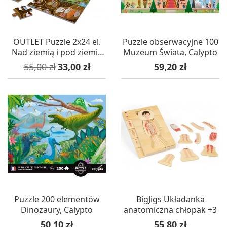
OUTLET Puzzle 2x24 el.
Puzzle obserwacyjne 100
Nad ziemią i pod ziemią
Muzeum Świata, Calypto
(uszkodzone
Cena podstawowa
Cena
Cena
55,00 zł
33,00 zł
59,20 zł
opakowanie)
Puzzle 200 elementów
BigJigs Układanka
Dinozaury, Calypto
anatomiczna chłopak +3
Cena
Cena
50,10 zł
55,80 zł