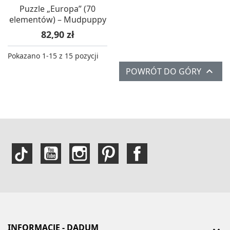
Puzzle „Europa” (70
elementów) – Mudpuppy
Cena
82,90 zł
Pokazano 1-15 z 15 pozycji

POWRÓT DO GÓRY
INFORMACJE - DADUM