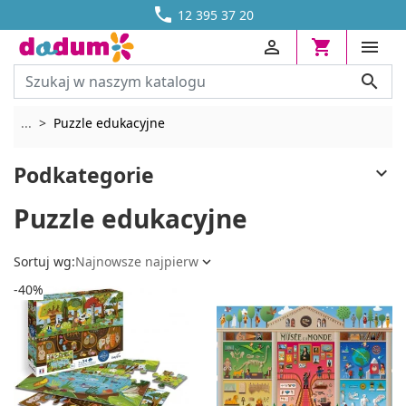




DOSTAWA OD 13,70 ZŁ
12 395 37 20




Rozwiń breadcrumbs
...
Puzzle edukacyjne
Podkategorie

Puzzle edukacyjne
Sortuj wg:
Najnowsze najpierw

-40%