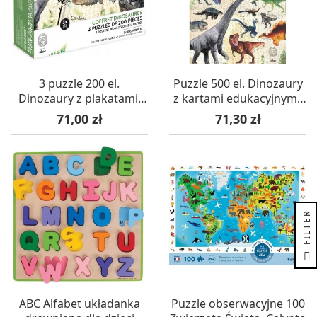
3 puzzle 200 el.
Puzzle 500 el. Dinozaury
Dinozaury z plakatami,
z kartami edukacyjnymi,
Vilac
Vilac
Cena
Cena
71,00 zł
71,30 zł
R
F
I
L
T
E
ABC Alfabet układanka
Puzzle obserwacyjne 100