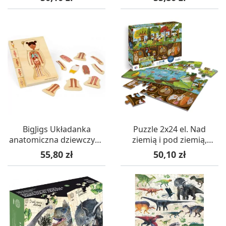
BigJigs Układanka
Puzzle 2x24 el. Nad
anatomiczna dziewczyna
ziemią i pod ziemią,
+3
Calypto
Cena
Cena
55,80 zł
50,10 zł