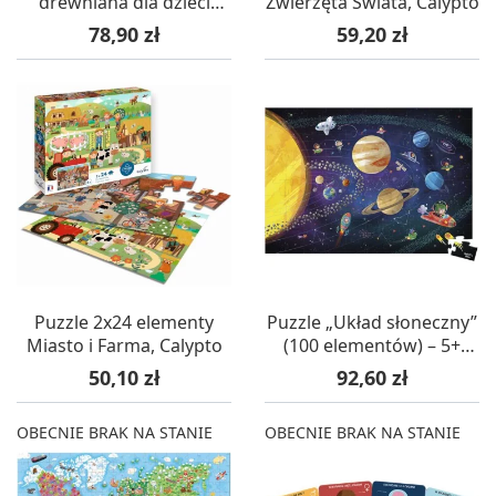
drewniana dla dzieci
Zwierzęta Świata, Calypto
+18mc, BigJigs
Cena
Cena
78,90 zł
59,20 zł
Puzzle 2x24 elementy
Puzzle „Układ słoneczny”
Miasto i Farma, Calypto
(100 elementów) – 5+
Janod
Cena
Cena
50,10 zł
92,60 zł
OBECNIE BRAK NA STANIE
OBECNIE BRAK NA STANIE