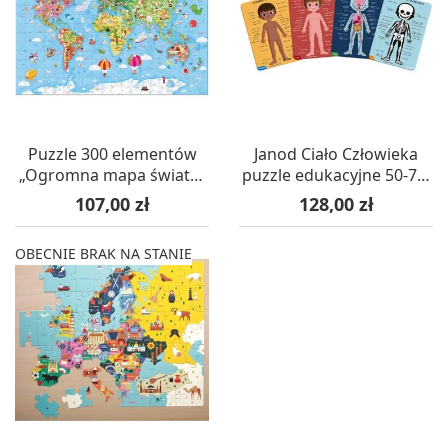
Puzzle 300 elementów
Janod Ciało Człowieka
„Ogromna mapa świata”
puzzle edukacyjne 50-75-
– Janod
100 el.
Cena
Cena
107,00 zł
128,00 zł
OBECNIE BRAK NA STANIE