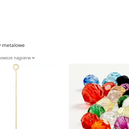
ia
Zestawy do kul do kąpieli
ia
Soda, kwasek, formy do kul do kąpieli
Dodatki: barwniki i zapachy
ACHOWE
RZEŹBA, GLINY I ODLEWY
Lepienie i rzeźbienie
y metalowe
Odlewy dekoracyjne
Tworzenie z gliny polimerowej
Modelowanie dla dzieci
nowsze najpierw

 robótek ręcznych