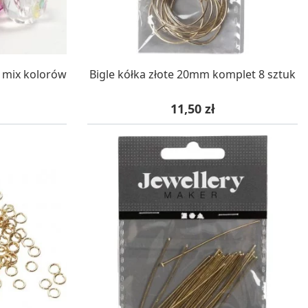
WA 24H
W MAGAZYNIE, DOSTAWA 24H
t mix kolorów
Bigle kółka złote 20mm komplet 8 sztuk
Cena
11,50 zł