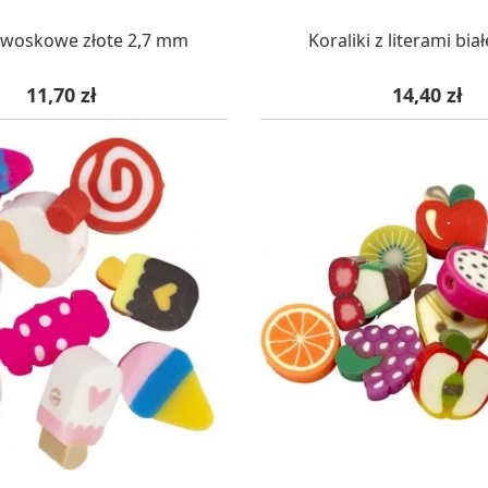
AZYNIE, DOSTAWA 24H
W MAGAZYNIE, DOSTA
i woskowe złote 2,7 mm
Koraliki z literami bi
Cena
Cena
11,70 zł
14,40 zł