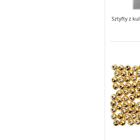
W MAG
Sztyfty z k