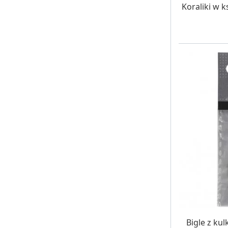
W MAG
Koraliki w k
W MAG
Bigle z ku