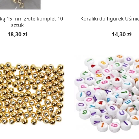
AZYNIE, DOSTAWA 24H
W MAGAZYNIE, DOSTA
ulką 15 mm złote komplet 10
Koraliki do figurek Uśm
sztuk
Cena
Cena
18,30 zł
14,30 zł