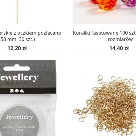
AZYNIE, DOSTAWA 24H
W MAGAZYNIE, DOSTA
ilerskie z oczkiem pozłacane
Koraliki fasetowane 100 sz
(50 mm, 30 szt.)
i rozmiarów
Cena
Cena
12,20 zł
14,40 zł