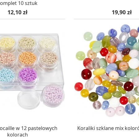
omplet 10 sztuk
Cena
Cena
12,10 zł
19,90 zł
AZYNIE, DOSTAWA 24H
W MAGAZYNIE, DOSTA
Rocaille w 12 pastelowych
Koraliki szklane mix kolo
kolorach