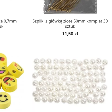
WA 24H
W MAGAZYNIE, DOSTAWA 24H
ote 0,7mm
Szpilki z główką złote 50mm komplet 30
uk
sztuk
Cena
11,50 zł