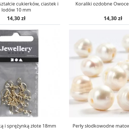
AZYNIE, DOSTAWA 24H
W MAGAZYNIE, DOSTA
ształcie cukierków, ciastek i
Koraliki ozdobne Owoce
lodów 10 mm
Cena
Cena
14,30 zł
14,30 zł
AZYNIE, DOSTAWA 24H
W MAGAZYNIE, DOSTA
lką i sprężynką złote 18mm
Perły słodkowodne mato