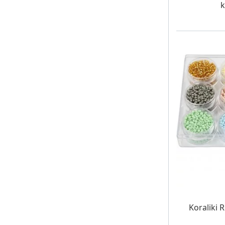
k
W MAG
Koraliki 