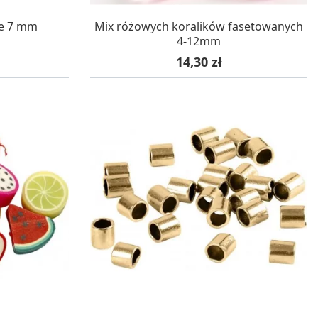
WA 24H
W MAGAZYNIE, DOSTAWA 24H
ałe 7 mm
Mix różowych koralików fasetowanych
4-12mm
Cena
14,30 zł