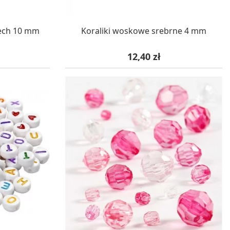
WA 24H
W MAGAZYNIE, DOSTAWA 24H
iech 10 mm
Koraliki woskowe srebrne 4 mm
Cena
12,40 zł