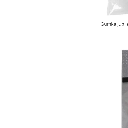
W MAG
Gumka jubile