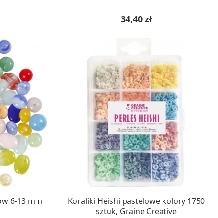
Cena
34,40 zł
WA 24H
W MAGAZYNIE, DOSTAWA 24H
rów 6-13 mm
Koraliki Heishi pastelowe kolory 1750
sztuk, Graine Creative