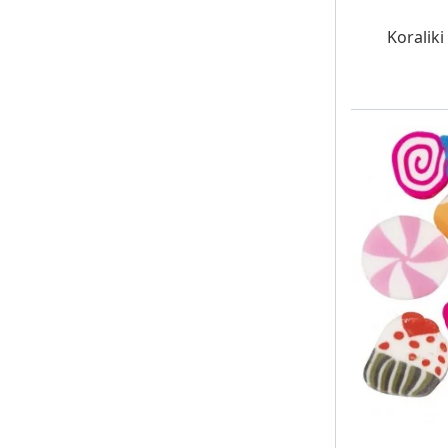
W MAG
Koralik