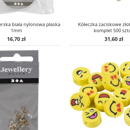
AZYNIE, DOSTAWA 24H
W MAGAZYNIE, DOSTA
rska biała nylonowa płaska
Kółeczka zaciskowe zł
1mm
komplet 500 szt
Cena
Cena
16,70 zł
31,60 zł