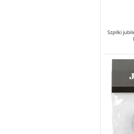
W MAG
Szpilki jub