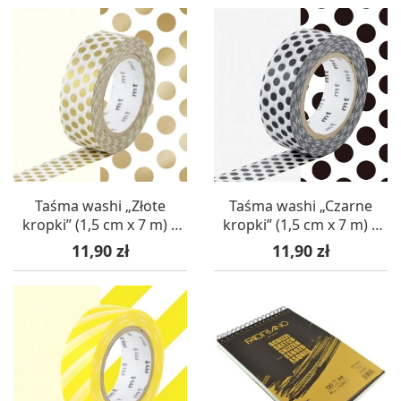
Taśma washi „Złote
Taśma washi „Czarne
kropki” (1,5 cm x 7 m) –
kropki” (1,5 cm x 7 m) –
mt masking tape
mt masking tape
Cena
Cena
11,90 zł
11,90 zł