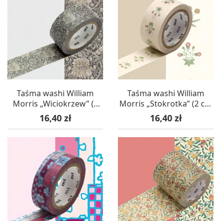
Taśma washi William
Taśma washi William
Morris „Wiciokrzew” (2
Morris „Stokrotka” (2 cm
cm x 7 m) – mt masking
x 7 m) – mt masking tape
Cena
Cena
16,40 zł
16,40 zł
tape