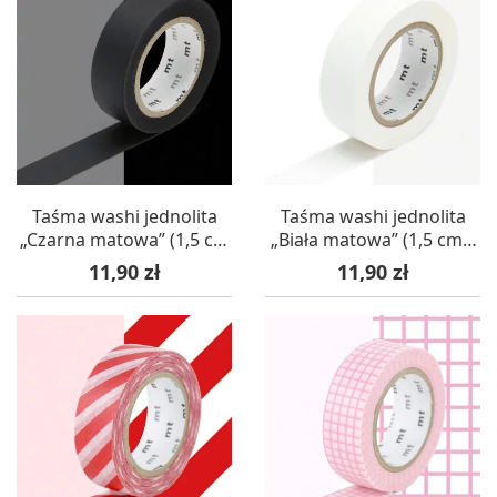
Taśma washi jednolita
Taśma washi jednolita
„Czarna matowa” (1,5 cm
„Biała matowa” (1,5 cm x
x 7 m) – mt masking tape
7 m) – mt masking tape
Cena
Cena
11,90 zł
11,90 zł