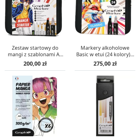
Zestaw startowy do
Markery alkoholowe
mangi z szablonami A6
Basic w etui (24 kolory) –
(16 pisaków) – Graph’it
Graph’it
Cena
Cena
200,00 zł
275,00 zł