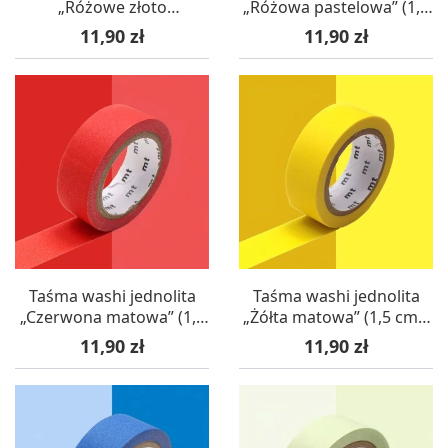
„Różowe złoto
„Różowa pastelowa” (1,5
metaliczne” (1,5 cm x 7
cm x 7 m) – mt masking
Cena
Cena
11,90 zł
11,90 zł
m) – mt masking tape
tape
Taśma washi jednolita
Taśma washi jednolita
„Czerwona matowa” (1,5
„Żółta matowa” (1,5 cm x
cm x 7 m) – mt masking
7 m) – mt masking tape
Cena
Cena
11,90 zł
11,90 zł
tape