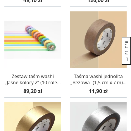
x 7 m) – mt masking tape
R
F
I
L
T
E
Zestaw taśm washi
Taśma washi jednolita
„Jasne kolory 2” (10 rolek,
„Beżowa” (1,5 cm x 7 m) –
1,5 cm x 7 m) – mt
mt masking tape
Cena
Cena
89,20 zł
11,90 zł
masking tape