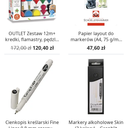
OUTLET Zestaw 12m+
Papier layout do
kredki, flamastry, pędzle,
markerów (A4, 75 g/m²,
farby (uszkodzone
75 arkuszy) –
Cena podstawowa
Cena
Cena
172,00 zł
120,40 zł
47,60 zł
opakowanie)
Schoellershammer
Cienkopis kreślarski Fine
Markery alkoholowe Skin