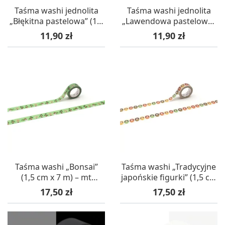
Taśma washi jednolita
Taśma washi jednolita
„Błękitna pastelowa” (1,5
„Lawendowa pastelowa”
cm x 7 m) – mt masking
(1,5 cm x 7 m) – mt
Cena
Cena
11,90 zł
11,90 zł
tape
masking tape
Taśma washi „Bonsai”
Taśma washi „Tradycyjne
(1,5 cm x 7 m) – mt
japońskie figurki” (1,5 cm
masking tape
x 7 m) – mt masking tape
Cena
Cena
17,50 zł
17,50 zł