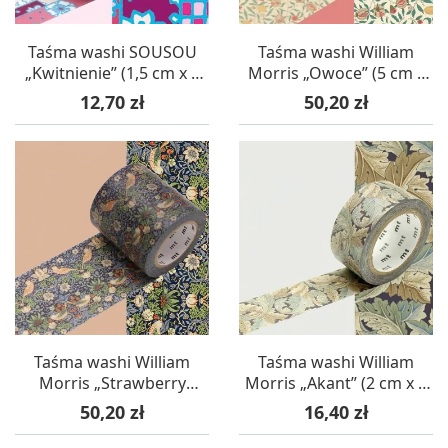
Taśma washi SOUSOU
Taśma washi William
„Kwitnienie” (1,5 cm x 7
Morris „Owoce” (5 cm x
m) – mt masking tape
10 m) – mt masking tape
Cena
Cena
12,70 zł
50,20 zł
Taśma washi William
Taśma washi William
Morris „Strawberry
Morris „Akant” (2 cm x 7
Thief” (5 cm x 10 m) – mt
m) – mt masking tape
Cena
Cena
50,20 zł
16,40 zł
masking tape