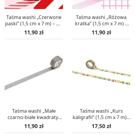
Taśma washi „Czerwone
Taśma washi „Różowa
paski” (1,5 cm x 7 m) – mt
kratka” (1,5 cm x 7 m) –
masking tape
mt masking tape
Cena
Cena
11,90 zł
11,90 zł
Taśma washi „Małe
Taśma washi „Kurs
czarno-białe kwadraty”
kaligrafii” (1,5 cm x 7 m) –
(1,5 cm x 7 m) – mt
mt masking tape
Cena
Cena
11,90 zł
17,50 zł
masking tape