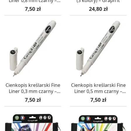
Liner 0,8 mm czarny –
(3 kolory) – Graph’it
Graph’it
Cena
Cena
7,50 zł
24,80 zł
Cienkopis kreślarski Fine
Cienkopis kreślarski Fine
Liner 0,3 mm czarny –
Liner 0,5 mm czarny –
Graph’it
Graph’it
Cena
Cena
7,50 zł
7,50 zł