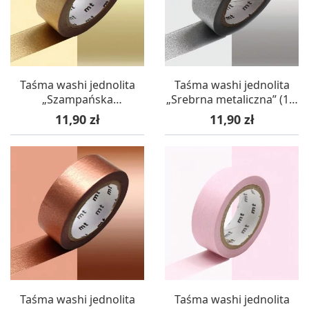
Taśma washi jednolita
Taśma washi jednolita
„Szampańska
„Srebrna metaliczna” (1,5
metaliczna” (1,5 cm x 7
cm x 7 m) – mt masking
Cena
Cena
11,90 zł
11,90 zł
m) – mt masking tape
tape
Taśma washi jednolita
Taśma washi jednolita