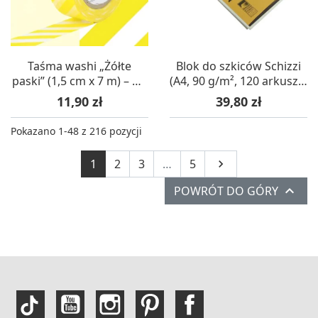
Taśma washi „Żółte
Blok do szkiców Schizzi
paski” (1,5 cm x 7 m) – mt
(A4, 90 g/m², 120 arkuszy)
masking tape
– Fabriano
Cena
Cena
11,90 zł
39,80 zł
Pokazano 1-48 z 216 pozycji
Następny
1
2
3
…
5


POWRÓT DO GÓRY