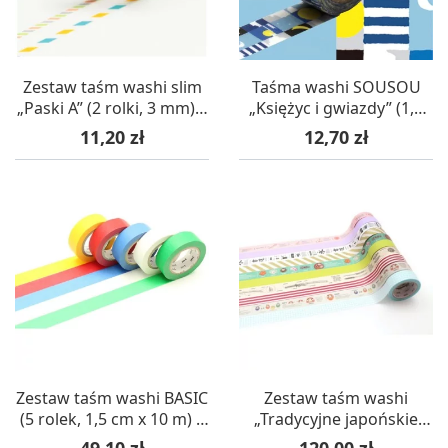
Zestaw taśm washi slim
Taśma washi SOUSOU
„Paski A” (2 rolki, 3 mm) –
„Księżyc i gwiazdy” (1,5
mt masking tape
cm x 7 m) – mt masking
Cena
Cena
11,20 zł
12,70 zł
tape
Zestaw taśm washi BASIC
Zestaw taśm washi
(5 rolek, 1,5 cm x 10 m) –
„Tradycyjne japońskie
mt masking tape
wzory A” (10 rolek, 1,5 cm
Cena
Cena
49,10 zł
120,00 zł