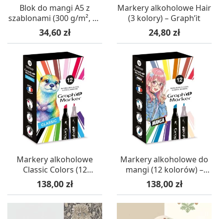
Blok do mangi A5 z
Markery alkoholowe Hair
szablonami (300 g/m², 25
(3 kolory) – Graph’it
arkuszy) – Graph’it
Cena
Cena
34,60 zł
24,80 zł
Markery alkoholowe
Markery alkoholowe do
Classic Colors (12
mangi (12 kolorów) –
kolorów) – Graph’it
Graph’it
Cena
Cena
138,00 zł
138,00 zł