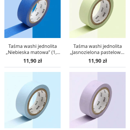
Taśma washi jednolita
Taśma washi jednolita
„Niebieska matowa” (1,5
„Jasnozielona pastelowa”
cm x 7 m) – mt masking
(1,5 cm x 7 m) – mt
Cena
Cena
11,90 zł
11,90 zł
tape
masking tape