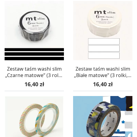
Zestaw taśm washi slim
Zestaw taśm washi slim
„Czarne matowe” (3 rolki,
„Białe matowe” (3 rolki, 6
6 mm) – mt masking tape
mm) – mt masking tape
Cena
Cena
16,40 zł
16,40 zł