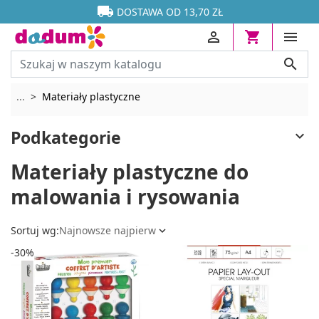




DOSTAWA OD 13,70 ZŁ




Rozwiń breadcrumbs
...
Materiały plastyczne
Podkategorie

Materiały plastyczne do
malowania i rysowania
Sortuj wg:
Najnowsze najpierw

-30%