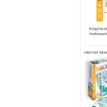
W MAG
Księżnicz
malowani
OBECNIE BRAK