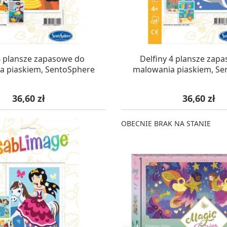
AZYNIE, DOSTAWA 24H
W MAGAZYNIE, DOSTA
 4 plansze zapasowe do
Delfiny 4 plansze zap
a piaskiem, SentoSphere
malowania piaskiem, Se
Cena
Cena
36,60 zł
36,60 zł
OBECNIE BRAK NA STANIE