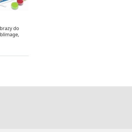
STAWĘ
obrazy do
blimage,