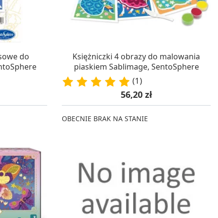
WA 24H
W MAGAZYNIE, DOSTAWA 24H
asowe do
Księżniczki 4 obrazy do malowania
ntoSphere
piaskiem Sablimage, SentoSphere
(1)
Cena
56,20 zł
OBECNIE BRAK NA STANIE