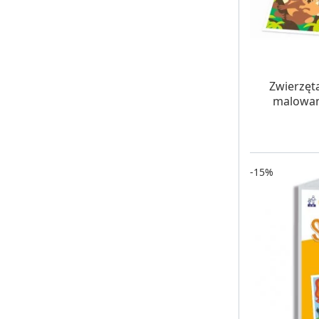
W MAG
Zwierzęt
malowan
-15%