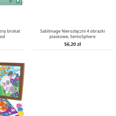
STAWĘ
OCZEKUJEMY NA DOSTAWĘ
zny brokat
Sablimage Nierozłączni 4 obrazki
nod
piaskowe, SentoSphere
Cena
56,20 zł