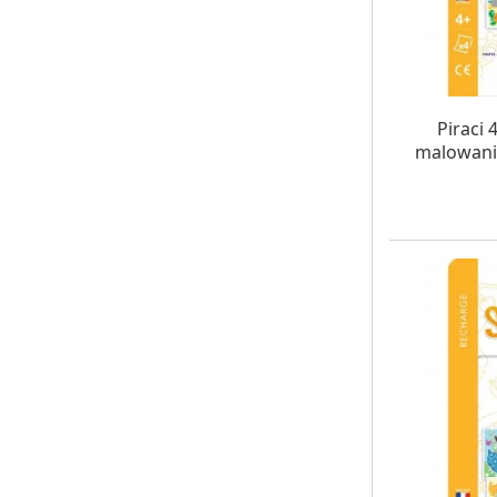
W MAG
Piraci
malowani