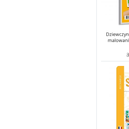
W MAG
Dziewczyn
malowani
C
3