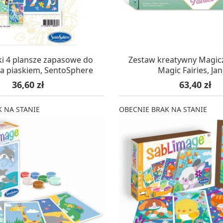
AZYNIE, DOSTAWA 24H
OCZEKUJEMY NA DO
ki 4 plansze zapasowe do
Zestaw kreatywny Magic
a piaskiem, SentoSphere
Magic Fairies, Ja
Cena
Cena
36,60 zł
63,40 zł
 NA STANIE
OBECNIE BRAK NA STANIE