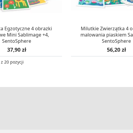
KUJEMY NA DOSTAWĘ
OCZEKUJEMY NA DO
ta Egzotyczne 4 obrazki
Milutkie Zwierzątka 4 
we Mini Sablimage +4,
malowania piaskiem Sa
SentoSphere
SentoSphere
Cena
Cena
37,90 zł
56,20 zł
z 20 pozycji