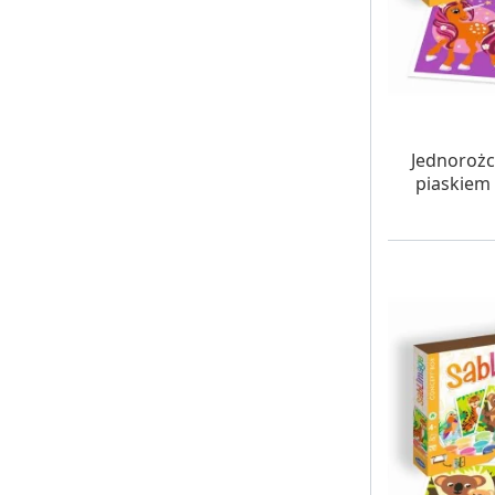
W MAG
Jednorożc
piaskiem