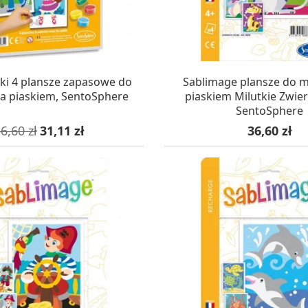
AZYNIE, DOSTAWA 24H
W MAGAZYNIE, DOSTA
ki 4 plansze zapasowe do
Sablimage plansze do 
a piaskiem, SentoSphere
piaskiem Milutkie Zwier
SentoSphere
ena podstawowa
Cena
Cena
6,60 zł
31,11 zł
36,60 zł