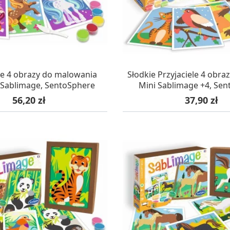
AZYNIE, DOSTAWA 24H
W MAGAZYNIE, DOSTA
e 4 obrazy do malowania
Słodkie Przyjaciele 4 obra
 Sablimage, SentoSphere
Mini Sablimage +4, Se
Cena
Cena
56,20 zł
37,90 zł