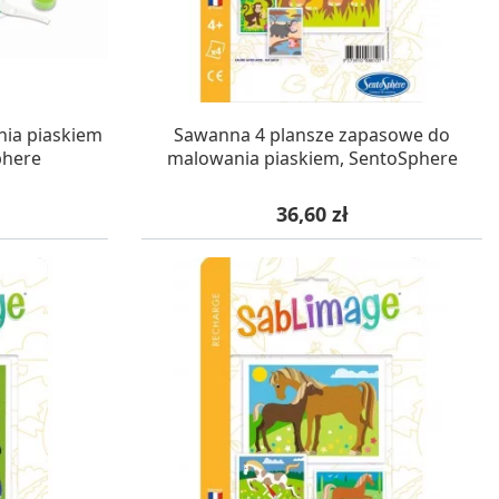
WA 24H
W MAGAZYNIE, DOSTAWA 24H
nia piaskiem
Sawanna 4 plansze zapasowe do
phere
malowania piaskiem, SentoSphere
Cena
36,60 zł