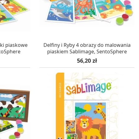
WA 24H
W MAGAZYNIE, DOSTAWA 24H
zki piaskowe
Delfiny i Ryby 4 obrazy do malowania
ntoSphere
piaskiem Sablimage, SentoSphere
Cena
56,20 zł