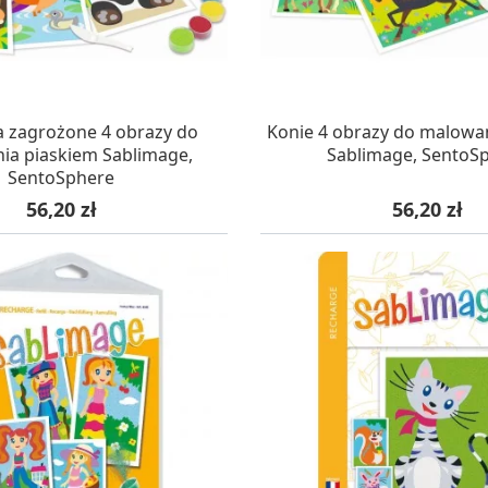
AZYNIE, DOSTAWA 24H
W MAGAZYNIE, DOSTA
a zagrożone 4 obrazy do
Konie 4 obrazy do malowa
ia piaskiem Sablimage,
Sablimage, SentoS
SentoSphere
Cena
Cena
56,20 zł
56,20 zł