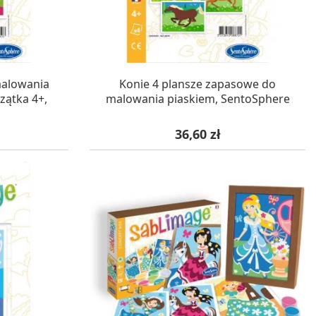
WA 24H
W MAGAZYNIE, DOSTAWA 24H
malowania
Konie 4 plansze zapasowe do
zątka 4+,
malowania piaskiem, SentoSphere
Cena
36,60 zł