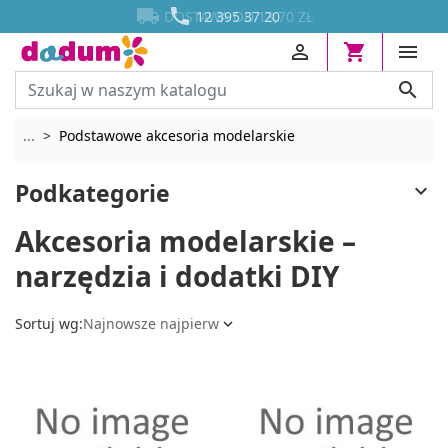




DOSTAWA OD 13,70 ZŁ
12 395 37 20




Rozwiń breadcrumbs
...
Podstawowe akcesoria modelarskie
Podkategorie

Akcesoria modelarskie –
narzędzia i dodatki DIY
Sortuj wg:
Najnowsze najpierw
