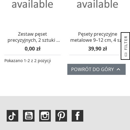
Zestaw pęset
Pęsety precyzyjne
R
precyzyjnych, 2 sztuki -
metalowe 9–12 cm, 4 szt.
mint
– Creativ
Cena
Cena
0,00 zł
39,90 zł
F
I
L
T
E
Pokazano 1-2 z 2 pozycji

POWRÓT DO GÓRY