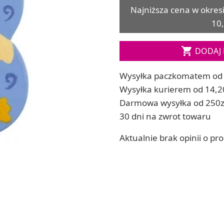
Soda, kwasek, formy do kul do kąpieli
Najniższa cena w okres
ia
Dodatki: barwniki i zapachy
10,
ia
RZEŹBA, GLINY I ODLEWY
ACHOWE
Lepienie i rzeźbienie

DODAJ 
Odlewy dekoracyjne
Tworzenie z gliny polimerowej
Wysyłka paczkomatem od 
Modelowanie dla dzieci
Wysyłka kurierem od 14,2
Darmowa wysyłka od 250z
 robótek ręcznych
30 dni na zwrot towaru
Aktualnie brak opinii o pr