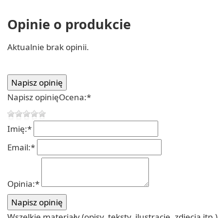
Opinie o produkcie
Aktualnie brak opinii.
Napisz opinię
Ocena:
*
Imię:
*
Email:
*
Opinia:
*
Wszelkie materiały (opisy, teksty, ilustracje, zdjęcia