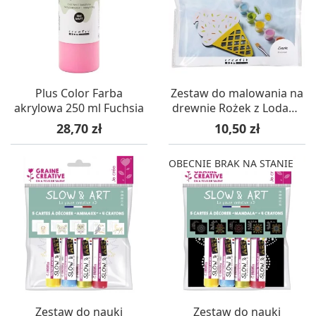
Plus Color Farba
Zestaw do malowania na
akrylowa 250 ml Fuchsia
drewnie Rożek z Lodami
+4, Creativ
Cena
Cena
28,70 zł
10,50 zł
OBECNIE BRAK NA STANIE
Zestaw do nauki
Zestaw do nauki