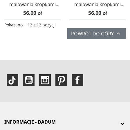
malowania kropkami
malowania kropkami
"Zwierzęta", Graine
"Mandale", Graine
Cena
Cena
56,60 zł
56,60 zł
Creative
Creative
Pokazano 1-12 z 12 pozycji

POWRÓT DO GÓRY
INFORMACJE - DADUM