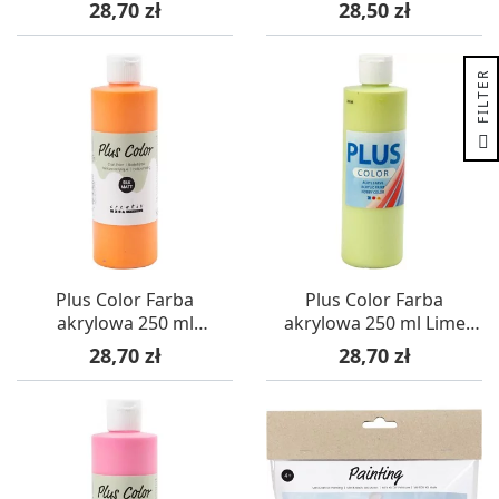
Sun
Turquoise
Cena
Cena
28,70 zł
28,50 zł
R
F
I
L
T
E
Plus Color Farba
Plus Color Farba
akrylowa 250 ml
akrylowa 250 ml Lime
Pumpkin
Green
Cena
Cena
28,70 zł
28,70 zł