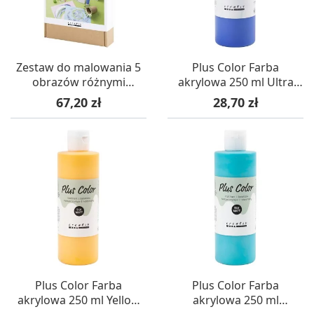
Zestaw do malowania 5
Plus Color Farba
obrazów różnymi
akrylowa 250 ml Ultra
technikami dla dzieci +4
Marine
Cena
Cena
67,20 zł
28,70 zł
Plus Color Farba
Plus Color Farba
akrylowa 250 ml Yellow
akrylowa 250 ml