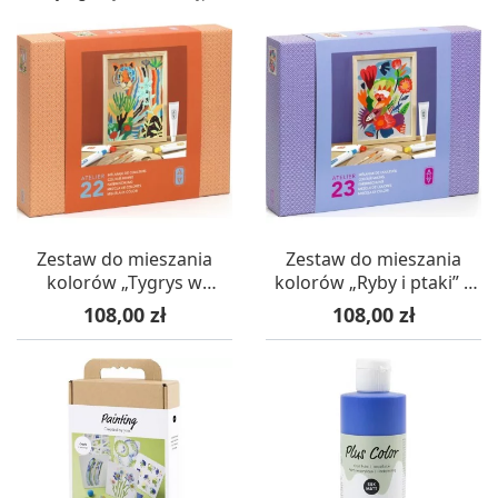
Zestaw do mieszania
Zestaw do mieszania
kolorów „Tygrys w
kolorów „Ryby i ptaki” –
zaroślach” – AGA Atelier
AGA Atelier 23 Djeco
Cena
Cena
108,00 zł
108,00 zł
22 Djeco