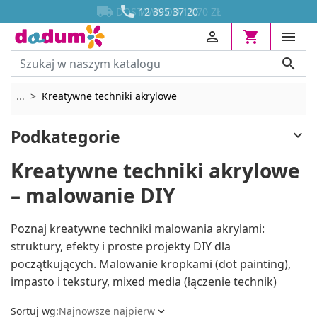




DOSTAWA OD 13,70 ZŁ
12 395 37 20




Rozwiń breadcrumbs
...
Kreatywne techniki akrylowe
Podkategorie

Kreatywne techniki akrylowe
– malowanie DIY
Poznaj kreatywne techniki malowania akrylami:
struktury, efekty i proste projekty DIY dla
początkujących. Malowanie kropkami (dot painting),
impasto i tekstury, mixed media (łączenie technik)
Sortuj wg:
Najnowsze najpierw
