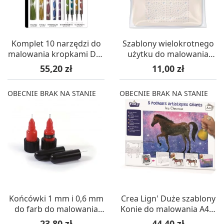
Komplet 10 narzędzi do
Szablony wielokrotnego
malowania kropkami Dot
użytku do malowania
Painting, Aladine
kropkami, Graine
Cena
Cena
55,20 zł
11,00 zł
Creative
OBECNIE BRAK NA STANIE
OBECNIE BRAK NA STANIE
Końcówki 1 mm i 0,6 mm
Crea Lign' Duże szablony
do farb do malowania
Konie do malowania A4 5
kropkami, Graine
sztuk
Cena
Cena
23,80 zł
44,40 zł