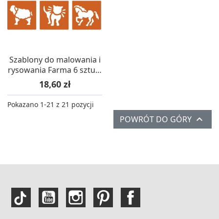
Szablony do malowania i
rysowania Farma 6 sztuk,
Graine Creative
Cena
18,60 zł
Pokazano 1-21 z 21 pozycji

POWRÓT DO GÓRY