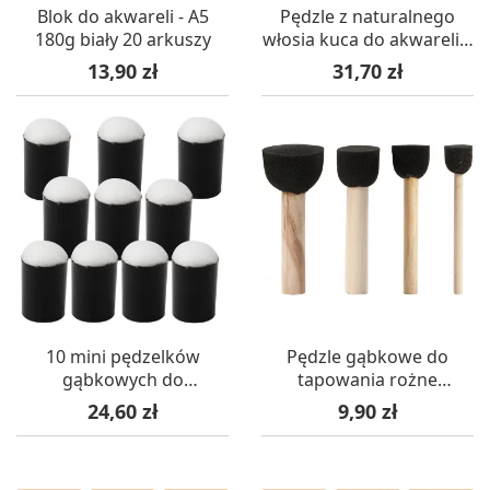
Blok do akwareli - A5
Pędzle z naturalnego
180g biały 20 arkuszy
włosia kuca do akwareli 4
szt okrągłe i płaskie
Cena
Cena
13,90 zł
31,70 zł
10 mini pędzelków
Pędzle gąbkowe do
gąbkowych do
tapowania rożne
tapowania i do
średnicy 4 sztuki
Cena
Cena
24,60 zł
9,90 zł
szablonów