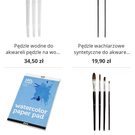
Pędzle wodne do
Pędzle wachlarzowe
akwareli pędzle na wodę
syntetyczne do akwareli
3 szt
2 szt
Cena
Cena
34,50 zł
19,90 zł