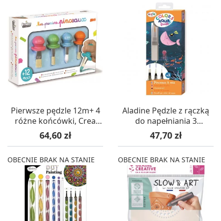
Pierwsze pędzle 12m+ 4
Aladine Pędzle z rączką
różne końcówki, Crea
do napełniania 3
Lign'
rozmiary
Cena
Cena
64,60 zł
47,70 zł
OBECNIE BRAK NA STANIE
OBECNIE BRAK NA STANIE