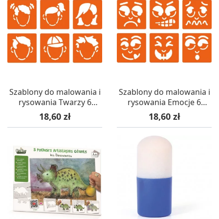
Szablony do malowania i
Szablony do malowania i
rysowania Twarzy 6
rysowania Emocje 6
sztuk, Graine Creative
sztuk, Graine Creative
Cena
Cena
18,60 zł
18,60 zł