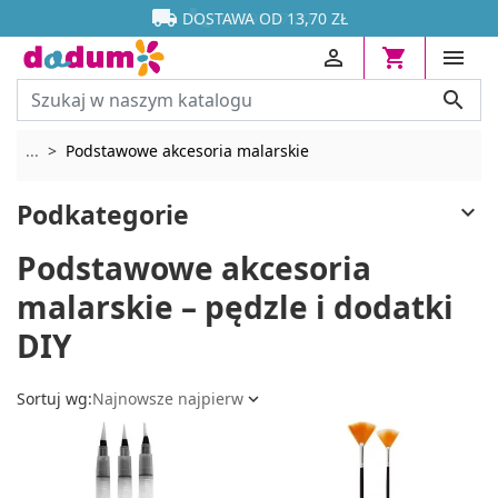




DOSTAWA OD 13,70 ZŁ




Rozwiń breadcrumbs
...
Podstawowe akcesoria malarskie
Podkategorie

Podstawowe akcesoria
malarskie – pędzle i dodatki
DIY
Sortuj wg:
Najnowsze najpierw
