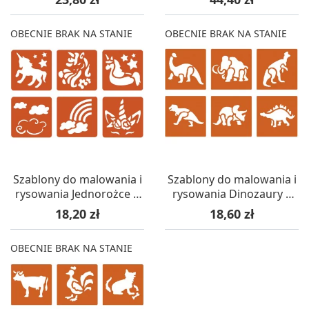
Creative
OBECNIE BRAK NA STANIE
OBECNIE BRAK NA STANIE
Szablony do malowania i
Szablony do malowania i
rysowania Jednorożce 6
rysowania Dinozaury 6
sztuk, Graine Creative
sztuk, Graine Creative
Cena
Cena
18,20 zł
18,60 zł
OBECNIE BRAK NA STANIE