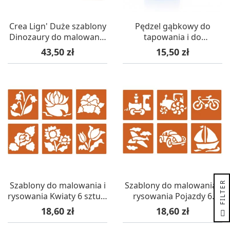
Crea Lign' Duże szablony
Pędzel gąbkowy do
Dinozaury do malowania
tapowania i do
A4 5 sztuk
szablonów, Graine
Cena
Cena
43,50 zł
15,50 zł
Creative
R
Szablony do malowania i
Szablony do malowania i
rysowania Kwiaty 6 sztuk,
rysowania Pojazdy 6
Graine Creative
sztuk, Graine Creative
Cena
Cena
F
I
L
T
E
18,60 zł
18,60 zł