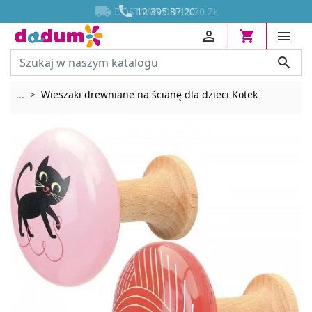




DOSTAWA OD 13,70 ZŁ




Rozwiń breadcrumbs
...
Wieszaki drewniane na ścianę dla dzieci Kotek