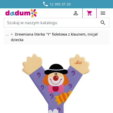




DOSTAWA OD 13,70 ZŁ
12 395 37 20




Rozwiń breadcrumbs
...
Drewniana literka "Y" fioletowa z klaunem, inicjał
dziecka