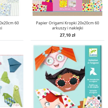
WA 24H
W MAGAZYNIE, DOSTAWA 24H
20x20cm 60
Papier Origami Kropki 20x20cm 60
ki
arkuszy i naklejki
Cena
27,10 zł