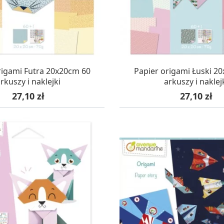
AZYNIE, DOSTAWA 24H
W MAGAZYNIE, DOSTA
rigami Futra 20x20cm 60
Papier origami Łuski 2
rkuszy i naklejki
arkuszy i naklej
Cena
Cena
27,10 zł
27,10 zł