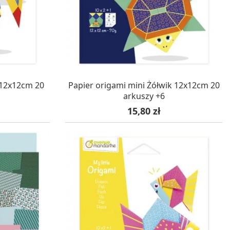
WA 24H
W MAGAZYNIE, DOSTAWA 24H
 12x12cm 20
Papier origami mini Żółwik 12x12cm 20
arkuszy +6
Cena
15,80 zł