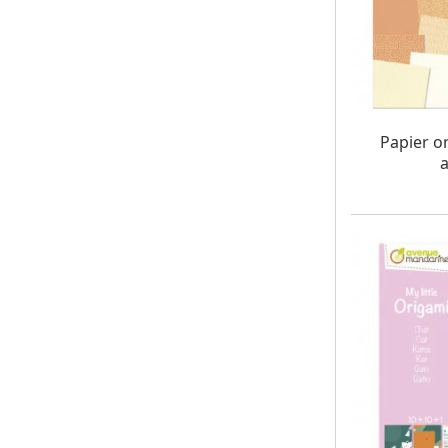
W MAG
Papier o
a