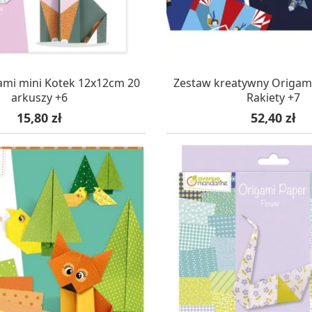
AZYNIE, DOSTAWA 24H
W MAGAZYNIE, DOSTA
ami mini Kotek 12x12cm 20
Zestaw kreatywny Origami
arkuszy +6
Rakiety +7
Cena
Cena
15,80 zł
52,40 zł