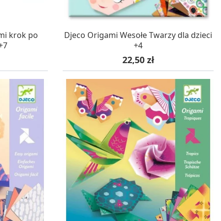
WA 24H
W MAGAZYNIE, DOSTAWA 24H
mi krok po
Djeco Origami Wesołe Twarzy dla dzieci
+7
+4
Cena
22,50 zł