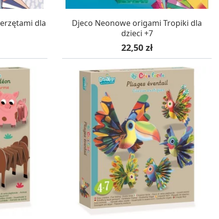
WA 24H
W MAGAZYNIE, DOSTAWA 24H
erzętami dla
Djeco Neonowe origami Tropiki dla
dzieci +7
Cena
22,50 zł