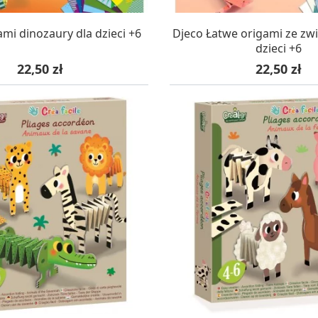
AZYNIE, DOSTAWA 24H
W MAGAZYNIE, DOSTA
mi dinozaury dla dzieci +6
Djeco Łatwe origami ze zwi
dzieci +6
Cena
Cena
22,50 zł
22,50 zł