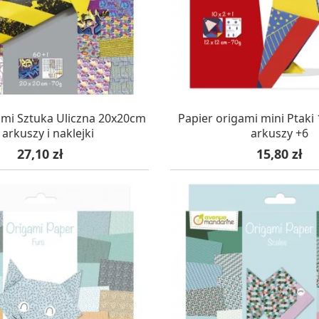
AZYNIE, DOSTAWA 24H
W MAGAZYNIE, DOSTA
ami Sztuka Uliczna 20x20cm
Papier origami mini Ptaki
 arkuszy i naklejki
arkuszy +6
Cena
Cena
27,10 zł
15,80 zł