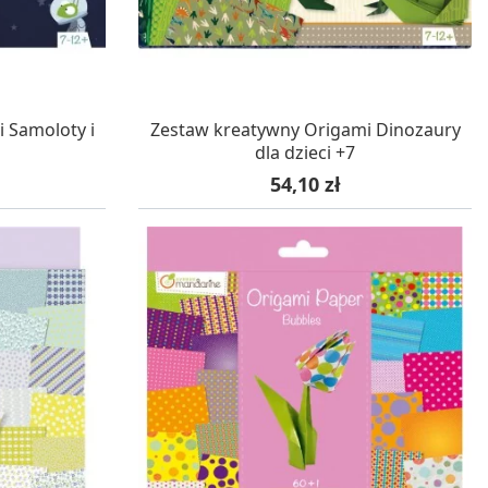
WA 24H
W MAGAZYNIE, DOSTAWA 24H
 Samoloty i
Zestaw kreatywny Origami Dinozaury
dla dzieci +7
Cena
54,10 zł