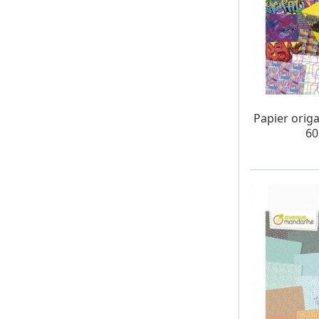
W MAG
Papier orig
60