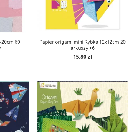
WA 24H
W MAGAZYNIE, DOSTAWA 24H
0x20cm 60
Papier origami mini Rybka 12x12cm 20
ki
arkuszy +6
Cena
15,80 zł