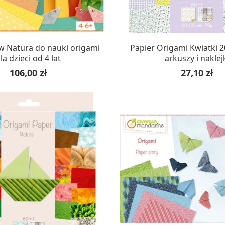
AZYNIE, DOSTAWA 24H
W MAGAZYNIE, DOSTA
w Natura do nauki origami
Papier Origami Kwiatki 
la dzieci od 4 lat
arkuszy i naklej
Cena
Cena
106,00 zł
27,10 zł