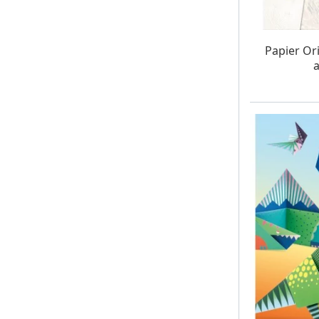
W MAG
Papier Or
a