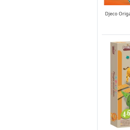
W MAG
Djeco Origa