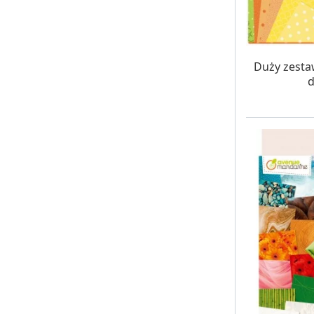
W MAG
Duży zesta
d