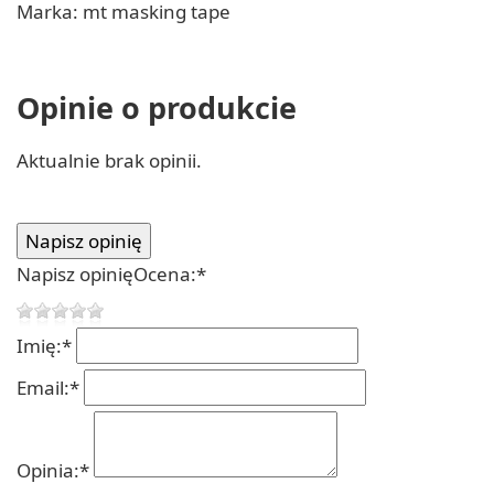
Marka: mt masking tape
Opinie o produkcie
Aktualnie brak opinii.
Napisz opinię
Ocena:
*
Imię:
*
Email:
*
Opinia:
*