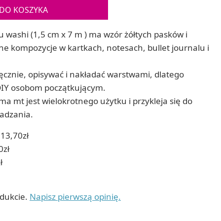
Gry sens
DO KOSZYKA
Puzzle ar
Zestawy do cyjanotypii
Puzzle e
Akcesoria i narzędzia do cyjanotypii
 washi (1,5 cm x 7 m ) ma wzór żółtych pasków i
Koraliki do prasowania
e kompozycje w kartkach, notesach, bullet journalu i
Techniki artystyczne – eksperymentalne
Zestawy doświadczalne i naukowe
Malowanie piaskiem (Sablimage)
znie, opisywać i nakładać warstwami, dlatego
Wydrapywanki
 DIY osobom początkującym.
Techniki mozaikowe i wyklejanki
a mt jest wielokrotnego użytku i przykleja się do
kadzania.
13,70zł
0zł
ł
odukcie.
Napisz pierwszą opinię.