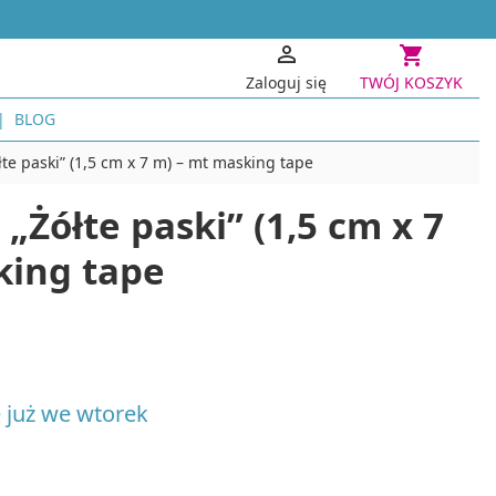


Zaloguj się
TWÓJ KOSZYK
BLOG
PAPIER I TECHNIKI PAPIEROWE
PROJEKTY
te paski” (1,5 cm x 7 m) – mt masking tape
Kwiaty z krepiny i bibuły
Dekoracj
„Żółte paski” (1,5 cm x 7
Scrapbooking, decoupage, quilling
Akcesori
Projekty 
Scrapbooking i Cardmaking
king tape
Decoupage i zdobienie przedmiotów
KONSTRUK
Quilling
Modelars
Stemple i tusze
Zesta
Origami
Domki
Papier czerpany
Podst
i robótek ręcznych
INNE TECHNIKI KREATYWNE
e już we wtorek
Konstruk
Haft diamentowy
GRY I PUZ
czne
Akcesoria i narzędzia do haftu diamentowego
Gry logic
Cyjanotypia