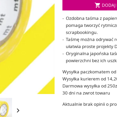
Soda, kwasek, formy do kul do kąpieli

DODAJ 
ia
Dodatki: barwniki i zapachy
ia
RZEŹBA, GLINY I ODLEWY
Ozdobna taśma z papieru
ACHOWE
Lepienie i rzeźbienie
pomaga tworzyć rytmiczn
Odlewy dekoracyjne
scrapbookingu.
Tworzenie z gliny polimerowej
Taśmę można odrywać ręc
Modelowanie dla dzieci
ułatwia proste projekty
Oryginalna japońska taśm
 robótek ręcznych
powierzchni bez ich usz
Wysyłka paczkomatem od 
Wysyłka kurierem od 14,2
Darmowa wysyłka od 250z
30 dni na zwrot towaru
Aktualnie brak opinii o pr
