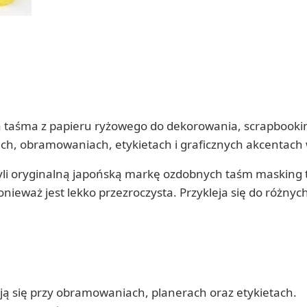
a taśma z papieru ryżowego do dekorowania, scrapbooki
ałach, obramowaniach, etykietach i graficznych akcentach
yli oryginalną japońską markę ozdobnych taśm masking t
onieważ jest lekko przezroczysta. Przykleja się do różny
ają się przy obramowaniach, planerach oraz etykietach.