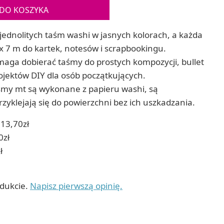
Gry sens
DO KOSZYKA
Puzzle ar
Zestawy do cyjanotypii
Puzzle e
Akcesoria i narzędzia do cyjanotypii
jednolitych taśm washi w jasnych kolorach, a każda
Koraliki do prasowania
x 7 m do kartek, notesów i scrapbookingu.
Techniki artystyczne – eksperymentalne
maga dobierać taśmy do prostych kompozycji, bullet
Zestawy doświadczalne i naukowe
Malowanie piaskiem (Sablimage)
ojektów DIY dla osób początkujących.
Wydrapywanki
śmy mt są wykonane z papieru washi, są
Techniki mozaikowe i wyklejanki
rzyklejają się do powierzchni bez ich uszkadzania.
13,70zł
0zł
ł
odukcie.
Napisz pierwszą opinię.