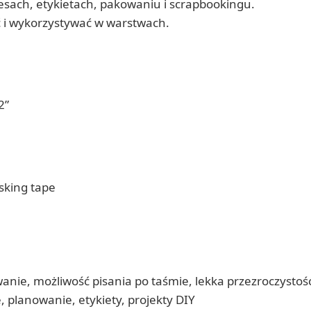
esach, etykietach, pakowaniu i scrapbookingu.
ć i wykorzystywać w warstwach.
2”
sking tape
wanie, możliwość pisania po taśmie, lekka przezroczysto
planowanie, etykiety, projekty DIY