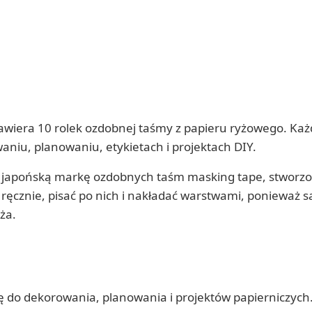
awiera 10 rolek ozdobnej taśmy z papieru ryżowego. Każ
niu, planowaniu, etykietach i projektach DIY.
ą japońską markę ozdobnych taśm masking tape, stworzo
ęcznie, pisać po nich i nakładać warstwami, ponieważ są 
ża.
ę do dekorowania, planowania i projektów papierniczych