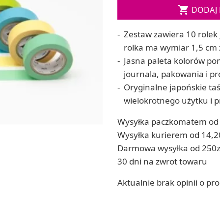

DODAJ 
ia
Zestawy do kul do kąpieli
ia
Soda, kwasek, formy do kul do kąpieli
Zestaw zawiera 10 rolek 
Dodatki: barwniki i zapachy
ACHOWE
rolka ma wymiar 1,5 cm 
RZEŹBA, GLINY I ODLEWY
Jasna paleta kolorów po
Lepienie i rzeźbienie
journala, pakowania i pr
Odlewy dekoracyjne
Oryginalne japońskie ta
Tworzenie z gliny polimerowej
Modelowanie dla dzieci
wielokrotnego użytku i p
 robótek ręcznych
Wysyłka paczkomatem od 
Wysyłka kurierem od 14,2
Darmowa wysyłka od 250z
30 dni na zwrot towaru
Aktualnie brak opinii o pr