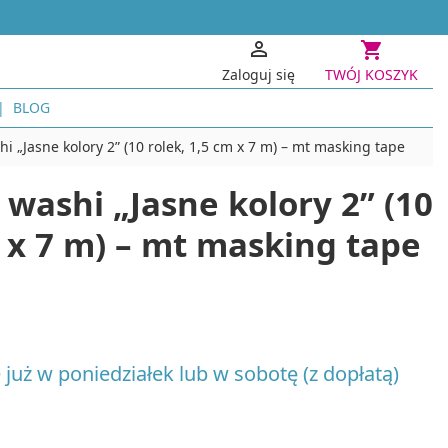


Zaloguj się
TWÓJ KOSZYK
BLOG
PAPIER I TECHNIKI PAPIEROWE
PROJEKTY
i „Jasne kolory 2” (10 rolek, 1,5 cm x 7 m) – mt masking tape
Kwiaty z krepiny i bibuły
Dekoracj
washi „Jasne kolory 2” (10
Scrapbooking, decoupage, quilling
Akcesori
Projekty 
Scrapbooking i Cardmaking
m x 7 m) – mt masking tape
Decoupage i zdobienie przedmiotów
KONSTRUK
Quilling
Modelars
Stemple i tusze
Zesta
Origami
Domki
Papier czerpany
Podst
i robótek ręcznych
INNE TECHNIKI KREATYWNE
 już w poniedziałek lub w sobotę (z dopłatą)
Konstruk
Haft diamentowy
GRY I PUZ
czne
Akcesoria i narzędzia do haftu diamentowego
Gry logic
Cyjanotypia