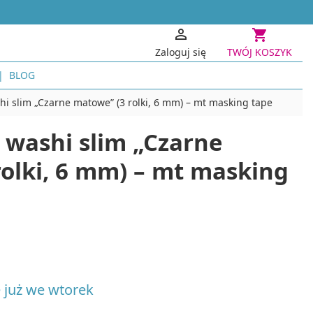


Zaloguj się
TWÓJ KOSZYK
BLOG
PAPIER I TECHNIKI PAPIEROWE
PROJEKTY
i slim „Czarne matowe” (3 rolki, 6 mm) – mt masking tape
Kwiaty z krepiny i bibuły
Dekoracj
 washi slim „Czarne
Scrapbooking, decoupage, quilling
Akcesori
Projekty 
Scrapbooking i Cardmaking
olki, 6 mm) – mt masking
Decoupage i zdobienie przedmiotów
KONSTRUK
Quilling
Modelars
Stemple i tusze
Zesta
Origami
Domki
Papier czerpany
Podst
i robótek ręcznych
INNE TECHNIKI KREATYWNE
Konstruk
Haft diamentowy
GRY I PUZ
czne
e już we wtorek
Akcesoria i narzędzia do haftu diamentowego
Gry logic
Cyjanotypia