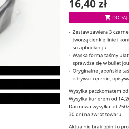
16,40 zł
Soda, kwasek, formy do kul do kąpieli
ia
Dodatki: barwniki i zapachy
ia

RZEŹBA, GLINY I ODLEWY
DODAJ 
ACHOWE
Lepienie i rzeźbienie
Zestaw zawiera 3 czarne
Odlewy dekoracyjne
Tworzenie z gliny polimerowej
tworzą cienkie linie i k
Modelowanie dla dzieci
scrapbookingu.
Wąska forma taśmy ułatw
sprawdza się w bullet jou
 robótek ręcznych
Oryginalne japońskie ta
odrywać ręcznie, opisywa
Wysyłka paczkomatem od 
Wysyłka kurierem od 14,2
Darmowa wysyłka od 250z
30 dni na zwrot towaru
Aktualnie brak opinii o pr