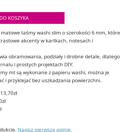
Gry sens
Puzzle ar
Zestawy do cyjanotypii
Puzzle e
Akcesoria i narzędzia do cyjanotypii
DO KOSZYKA
Koraliki do prasowania
Techniki artystyczne – eksperymentalne
 matowe taśmy washi slim o szerokości 6 mm, które
Zestawy doświadczalne i naukowe
ontrastowe akcenty w kartkach, notesach i
Malowanie piaskiem (Sablimage)
Wydrapywanki
ia obramowania, podziały i drobne detale, dlatego
Techniki mozaikowe i wyklejanki
rnalu i prostych projektach DIY.
śmy mt są wykonane z papieru washi, można je
ć i przyklejać bez uszkadzania powierzchni.
13,70zł
0zł
ł
odukcie.
Napisz pierwszą opinię.