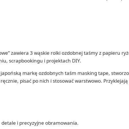
we” zawiera 3 wąskie rolki ozdobnej taśmy z papieru ry
iu, scrapbookingu i projektach DIY.
ą japońską markę ozdobnych taśm masking tape, stworzo
ęcznie, pisać po nich i stosować warstwowo. Przyklejają 
, detale i precyzyjne obramowania.