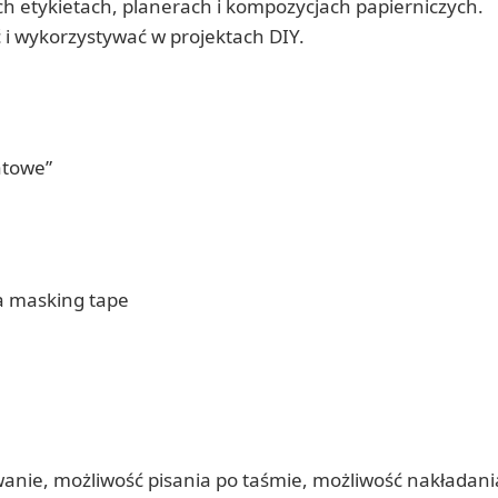
h etykietach, planerach i kompozycjach papierniczych.
 i wykorzystywać w projektach DIY.
atowe”
a masking tape
wanie, możliwość pisania po taśmie, możliwość nakładan