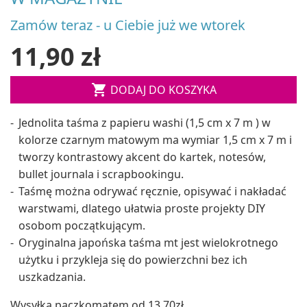
Zamów teraz - u Ciebie już we wtorek
11,90 zł

DODAJ DO KOSZYKA
Jednolita taśma z papieru washi (1,5 cm x 7 m ) w
kolorze czarnym matowym ma wymiar 1,5 cm x 7 m i
tworzy kontrastowy akcent do kartek, notesów,
bullet journala i scrapbookingu.
Taśmę można odrywać ręcznie, opisywać i nakładać
warstwami, dlatego ułatwia proste projekty DIY
osobom początkującym.
Oryginalna japońska taśma mt jest wielokrotnego
użytku i przykleja się do powierzchni bez ich
uszkadzania.
Wysyłka paczkomatem od 13,70zł