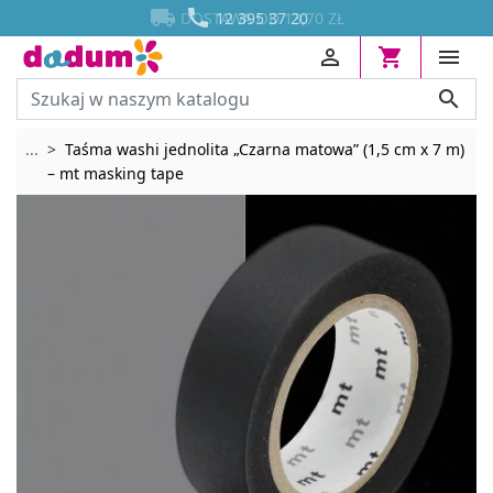




DOSTAWA OD 13,70 ZŁ
12 395 37 20




Rozwiń breadcrumbs
...
Taśma washi jednolita „Czarna matowa” (1,5 cm x 7 m)
– mt masking tape