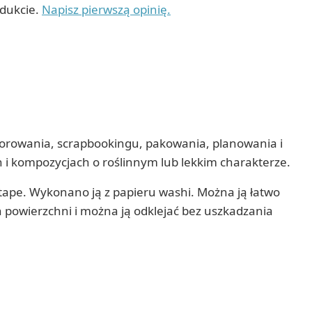
odukcie.
Napisz pierwszą opinię.
korowania, scrapbookingu, pakowania, planowania i
h i kompozycjach o roślinnym lub lekkim charakterze.
ape. Wykonano ją z papieru washi. Można ją łatwo
ch powierzchni i można ją odklejać bez uszkadzania