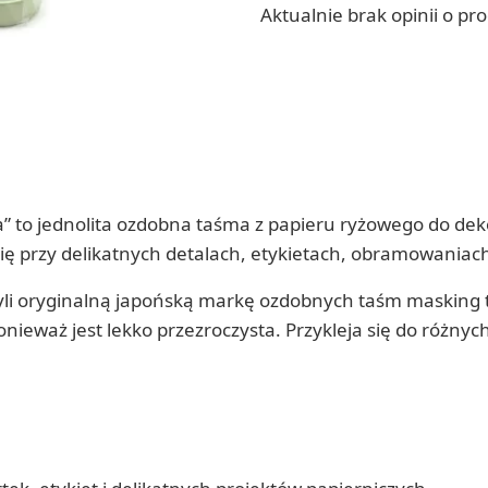
Aktualnie brak opinii o pr
” to jednolita ozdobna taśma z papieru ryżowego do de
się przy delikatnych detalach, etykietach, obramowaniac
yli oryginalną japońską markę ozdobnych taśm masking t
onieważ jest lekko przezroczysta. Przykleja się do różny