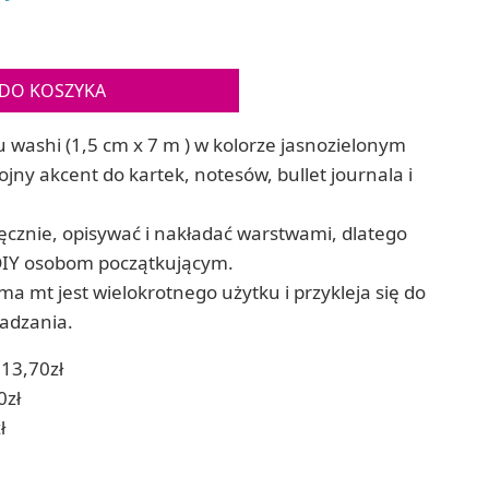
Gry sens
Puzzle ar
Zestawy do cyjanotypii
Puzzle e
Akcesoria i narzędzia do cyjanotypii
Koraliki do prasowania
DO KOSZYKA
Techniki artystyczne – eksperymentalne
Zestawy doświadczalne i naukowe
u washi (1,5 cm x 7 m ) w kolorze jasnozielonym
Malowanie piaskiem (Sablimage)
ny akcent do kartek, notesów, bullet journala i
Wydrapywanki
Techniki mozaikowe i wyklejanki
znie, opisywać i nakładać warstwami, dlatego
 DIY osobom początkującym.
a mt jest wielokrotnego użytku i przykleja się do
kadzania.
13,70zł
0zł
ł