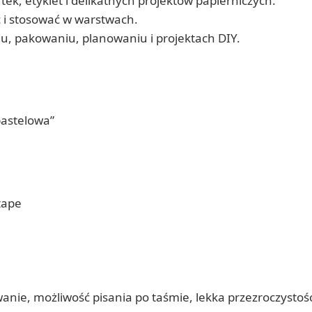
ek, etykiet i delikatnych projektów papierniczych.
 i stosować w warstwach.
u, pakowaniu, planowaniu i projektach DIY.
pastelowa”
tape
wanie, możliwość pisania po taśmie, lekka przezroczysto