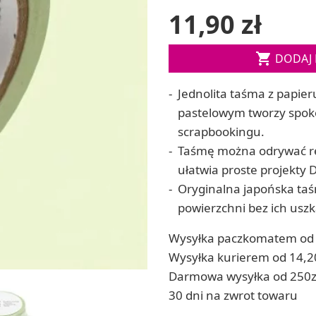
Soda, kwasek, formy do kul do kąpieli
11,90 zł
ia
Dodatki: barwniki i zapachy
ia
RZEŹBA, GLINY I ODLEWY

DODAJ 
ACHOWE
Lepienie i rzeźbienie
Odlewy dekoracyjne
Jednolita taśma z papier
Tworzenie z gliny polimerowej
Modelowanie dla dzieci
pastelowym tworzy spokoj
scrapbookingu.
Taśmę można odrywać ręc
 robótek ręcznych
ułatwia proste projekty
Oryginalna japońska taśm
powierzchni bez ich usz
Wysyłka paczkomatem od 
Wysyłka kurierem od 14,2
Darmowa wysyłka od 250z
30 dni na zwrot towaru