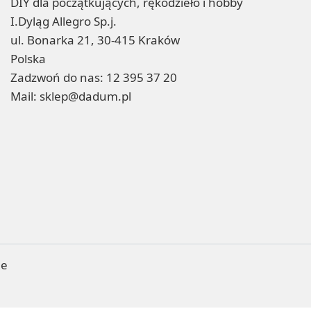
DIY dla początkujących, rękodzieło i hobby
I.Dyląg Allegro Sp.j.
ul. Bonarka 21, 30-415 Kraków
Polska
Zadzwoń do nas:
12 395 37 20
Mail:
sklep@dadum.pl
ne