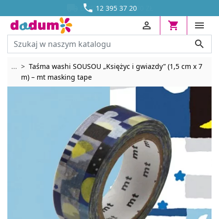




DOSTAWA OD 13,70 ZŁ
12 395 37 20




Rozwiń breadcrumbs
...
Taśma washi SOUSOU „Księżyc i gwiazdy” (1,5 cm x 7
m) – mt masking tape