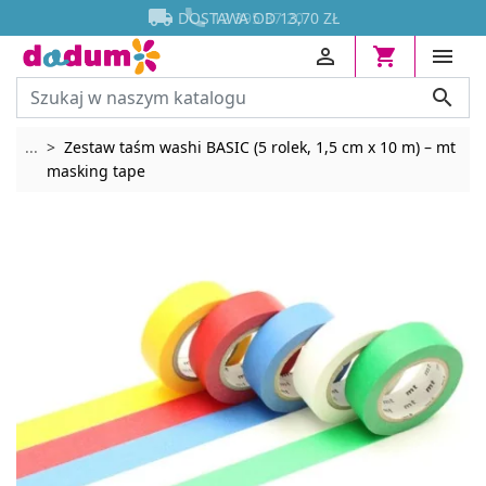




DOSTAWA OD 13,70 ZŁ




Rozwiń breadcrumbs
...
Zestaw taśm washi BASIC (5 rolek, 1,5 cm x 10 m) – mt
masking tape