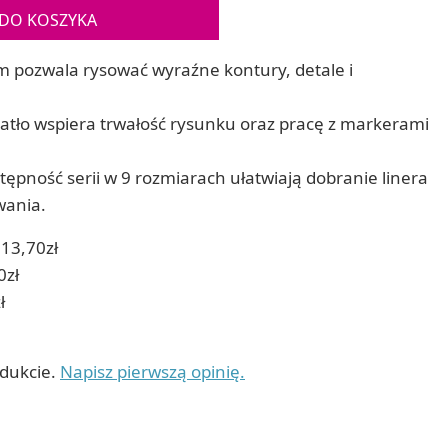
Gry sens
DO KOSZYKA
Puzzle ar
Zestawy do cyjanotypii
Puzzle e
Akcesoria i narzędzia do cyjanotypii
 pozwala rysować wyraźne kontury, detale i
Koraliki do prasowania
Techniki artystyczne – eksperymentalne
atło wspiera trwałość rysunku oraz pracę z markerami
Zestawy doświadczalne i naukowe
Malowanie piaskiem (Sablimage)
Wydrapywanki
tępność serii w 9 rozmiarach ułatwiają dobranie linera
Techniki mozaikowe i wyklejanki
wania.
13,70zł
0zł
ł
odukcie.
Napisz pierwszą opinię.