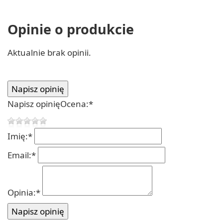
Opinie o produkcie
Aktualnie brak opinii.
Napisz opinię
Ocena:
*
Imię:
*
Email:
*
Opinia:
*