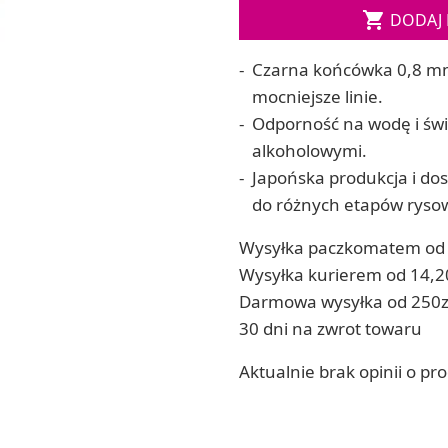

DODAJ 
ia
Zestawy do kul do kąpieli
ia
Soda, kwasek, formy do kul do kąpieli
Czarna końcówka 0,8 mm
Dodatki: barwniki i zapachy
ACHOWE
mocniejsze linie.
RZEŹBA, GLINY I ODLEWY
Odporność na wodę i świ
Lepienie i rzeźbienie
alkoholowymi.
Odlewy dekoracyjne
Japońska produkcja i dos
Tworzenie z gliny polimerowej
Modelowanie dla dzieci
do różnych etapów ryso
 robótek ręcznych
Wysyłka paczkomatem od 
Wysyłka kurierem od 14,2
Darmowa wysyłka od 250z
30 dni na zwrot towaru
Aktualnie brak opinii o pr