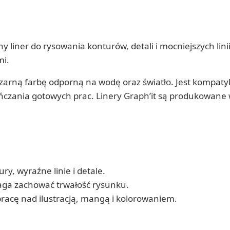
y liner do rysowania konturów, detali i mocniejszych linii
mi.
arną farbę odporną na wodę oraz światło. Jest kompaty
zania gotowych prac. Linery Graph’it są produkowane w 
, wyraźne linie i detale.
maga zachować trwałość rysunku.
racę nad ilustracją, mangą i kolorowaniem.