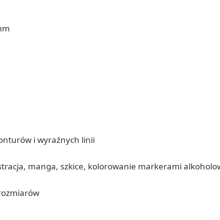
 mm
onturów i wyraźnych linii
lustracja, manga, szkice, kolorowanie markerami alkohol
 rozmiarów