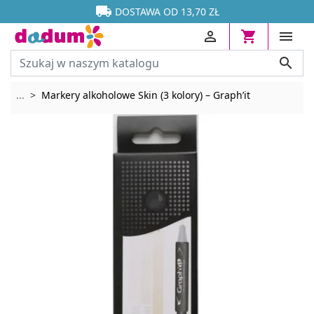




DOSTAWA OD 13,70 ZŁ




Rozwiń breadcrumbs
...
Markery alkoholowe Skin (3 kolory) – Graph’it