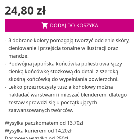
24,80 zł

DODAJ DO KOSZYKA
3 dobrane kolory pomagają tworzyć odcienie skóry,
cieniowanie i przejścia tonalne w ilustracji oraz
mandze.
Podwójna japońska końcówka poliestrowa łączy
cienką końcówkę stożkową do detali z szeroką
skośną końcówką do wypełniania powierzchni.
Lekko przezroczysty tusz alkoholowy można
nakładać warstwami i mieszać blenderem, dlatego
zestaw sprawdzi się u początkujących i
zaawansowanych twórców.
Wysyłka paczkomatem od 13,70zł
Wysyłka kurierem od 14,20zł
Darmowa wysyłka od 250zł