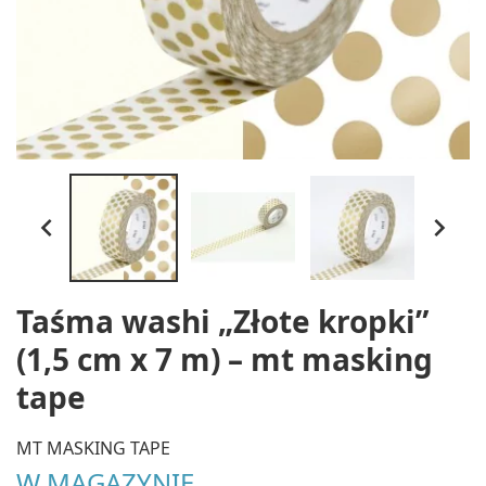


Taśma washi „Złote kropki”
(1,5 cm x 7 m) – mt masking
tape
MT MASKING TAPE
W MAGAZYNIE