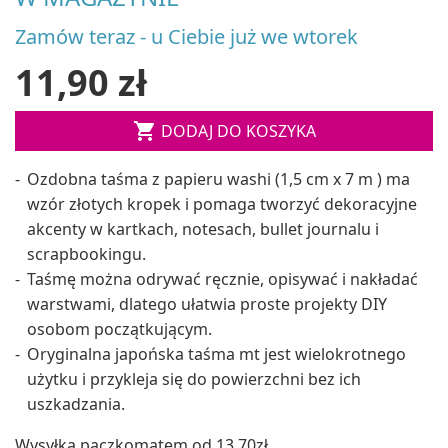
Zamów teraz - u Ciebie już we wtorek
11,90 zł

DODAJ DO KOSZYKA
Ozdobna taśma z papieru washi (1,5 cm x 7 m ) ma
wzór złotych kropek i pomaga tworzyć dekoracyjne
akcenty w kartkach, notesach, bullet journalu i
scrapbookingu.
Taśmę można odrywać ręcznie, opisywać i nakładać
warstwami, dlatego ułatwia proste projekty DIY
osobom początkującym.
Oryginalna japońska taśma mt jest wielokrotnego
użytku i przykleja się do powierzchni bez ich
uszkadzania.
Wysyłka paczkomatem od 13,70zł