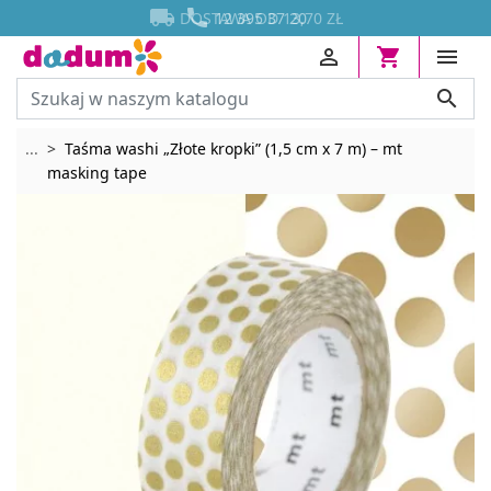




DOSTAWA OD 13,70 ZŁ
12 395 37 20




Rozwiń breadcrumbs
...
Taśma washi „Złote kropki” (1,5 cm x 7 m) – mt
masking tape