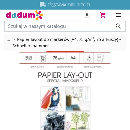




DOSTAWA OD 13,70 ZŁ




Rozwiń breadcrumbs
...
Papier layout do markerów (A4, 75 g/m², 75 arkuszy) –
Schoellershammer