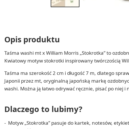
Opis produktu
Taśma washi mt x William Morris „Stokrotka” to ozdo
Kwiatowy motyw stokrotki inspirowany twórczością Will
Taśma ma szerokość 2 cm i długość 7 m, dlatego spra
Japonii przez mt, oryginalną japońską markę ozdobny
washi. Można ją łatwo odrywać ręcznie, pisać po niej i
Dlaczego to lubimy?
Motyw „Stokrotka” pasuje do kartek, notesów, etykie