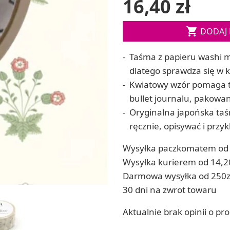
16,40 zł
ia
Zestawy do kul do kąpieli
ia
Soda, kwasek, formy do kul do kąpieli

DODAJ 
Dodatki: barwniki i zapachy
ACHOWE
RZEŹBA, GLINY I ODLEWY
Taśma z papieru washi ma
Lepienie i rzeźbienie
dlatego sprawdza się w 
Odlewy dekoracyjne
Kwiatowy wzór pomaga t
Tworzenie z gliny polimerowej
bullet journalu, pakowan
Modelowanie dla dzieci
Oryginalna japońska taś
 robótek ręcznych
ręcznie, opisywać i przy
Wysyłka paczkomatem od 
Wysyłka kurierem od 14,2
Darmowa wysyłka od 250z
30 dni na zwrot towaru
Aktualnie brak opinii o pr