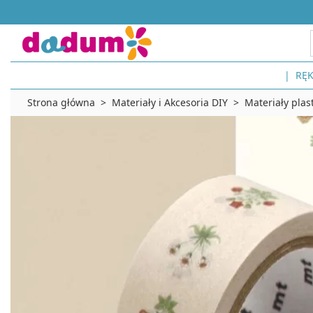
RĘK
MALOWANIE I RYSOWANIE
MATERIAŁY PLASTYCZNE
KREATYWNE PREZENTY
Strona główna
Materiały i Akcesoria DIY
Materiały plas
Malowanie
Farby i media
Prezenty dla dzieci
Markery, kredki i pastele
Malowanie po numerach
Prezenty 12 mc
Papiery i podłoża
Malowanie akwarelami
Prezenty 2 lata
Zestawy materiałów plastycznych
Malowanie akrylami
Prezenty 3-4 lata
Materiały do zdobienia plastycznego
Kreatywne techniki akrylowe
Prezenty 5-7 lat
MATERIAŁY DO ROBÓTEK RĘCZNY
Malowanie na tkaninach
Prezenty 8-11 lat
Malowanie na szkle i ceramice
Prezenty dla dorosłych
Włóczki, nici i kanwy
Malowanie palcami dla dzieci
Prezenty handmade
Sznurki i linki
Malowanie ciała i twarzy (Body Pai
Prezenty do zrobienia razem
Tkaniny i filc
Podstawowe akcesoria malarskie
Prezenty last minute
Dodatki tekstylne i wypełnienia
Rysowanie
DIY DLA POCZĄTKUJĄCYCH
MATERIAŁY DO MODELOWANIA I
Rysowanie markerami i flamastra
Pierwszy projekt DIY
Masy samoutwardzalne