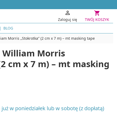


Zaloguj się
TWÓJ KOSZYK
BLOG
PAPIER I TECHNIKI PAPIEROWE
PROJEKTY
iam Morris „Stokrotka” (2 cm x 7 m) – mt masking tape
Kwiaty z krepiny i bibuły
Dekoracj
 William Morris
Scrapbooking, decoupage, quilling
Akcesori
Projekty 
Scrapbooking i Cardmaking
(2 cm x 7 m) – mt masking
Decoupage i zdobienie przedmiotów
KONSTRUK
Quilling
Modelars
Stemple i tusze
Zesta
Origami
Domki
Papier czerpany
Podst
i robótek ręcznych
INNE TECHNIKI KREATYWNE
Konstruk
Haft diamentowy
GRY I PUZ
czne
 już w poniedziałek lub w sobotę (z dopłatą)
Akcesoria i narzędzia do haftu diamentowego
Gry logic
Cyjanotypia