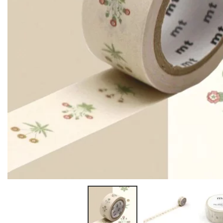
Rysowanie kredkami i pastelami
Proste zestawy krok po kroku
Gliny polimerowe
Zestawy do rysowania i szkicowan
DIY bez doświadczenia
Gipsy i masy odlewnicze
Podstawowe akcesoria do rysowan
Żywice kreatywne (starter)
OKAZJE
HAFT, TEKSTYLIA I PRACA Z NIĆMI
MATERIAŁY KOSMETYCZNE I ZAP
Karnawał
Makrama
Wielkanoc
Bazy (mydlane, woskowe)
Haftowanie i punch needle
Urodziny
Zapachy i olejki
Szydełkowanie i amigurumi
Boże Narodzenie
Barwniki
Szycie, tkanie i pozostałe techniki
Dodatki kosmetyczne
Podstawowe materiały, sznurki i nici
Podstawowe akcesoria i narzędzia do