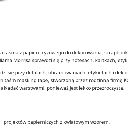
bna taśma z papieru ryżowego do dekorowania, scrapbook
iama Morrisa sprawdzi się przy notesach, kartkach, etyk
wdzi się przy detalach, obramowaniach, etykietach i de
ch taśm masking tape, stworzoną przez rodzinną firmę 
 nakładać warstwami, ponieważ jest lekko przezroczysta.
t i projektów papierniczych z kwiatowym wzorem.