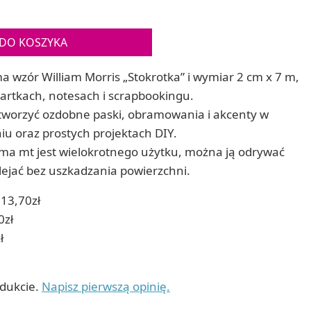
Gry sens
Puzzle ar
Zestawy do cyjanotypii
Puzzle e
Akcesoria i narzędzia do cyjanotypii
DO KOSZYKA
Koraliki do prasowania
Techniki artystyczne – eksperymentalne
 wzór William Morris „Stokrotka” i wymiar 2 cm x 7 m,
Zestawy doświadczalne i naukowe
kartkach, notesach i scrapbookingu.
Malowanie piaskiem (Sablimage)
worzyć ozdobne paski, obramowania i akcenty w
Wydrapywanki
iu oraz prostych projektach DIY.
Techniki mozaikowe i wyklejanki
ma mt jest wielokrotnego użytku, można ją odrywać
klejać bez uszkadzania powierzchni.
13,70zł
0zł
ł
odukcie.
Napisz pierwszą opinię.