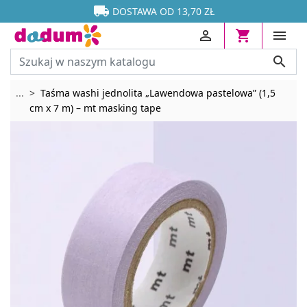




DOSTAWA OD 13,70 ZŁ




Rozwiń breadcrumbs
...
Taśma washi jednolita „Lawendowa pastelowa” (1,5
cm x 7 m) – mt masking tape