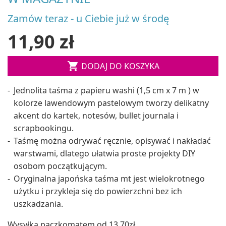
Zamów teraz - u Ciebie już w środę
11,90 zł

DODAJ DO KOSZYKA
Jednolita taśma z papieru washi (1,5 cm x 7 m ) w
kolorze lawendowym pastelowym tworzy delikatny
akcent do kartek, notesów, bullet journala i
scrapbookingu.
Taśmę można odrywać ręcznie, opisywać i nakładać
warstwami, dlatego ułatwia proste projekty DIY
osobom początkującym.
Oryginalna japońska taśma mt jest wielokrotnego
użytku i przykleja się do powierzchni bez ich
uszkadzania.
Wysyłka paczkomatem od 13,70zł