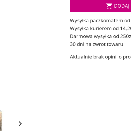
Soda, kwasek, formy do kul do kąpieli

DODAJ 
ia
Dodatki: barwniki i zapachy
ia
RZEŹBA, GLINY I ODLEWY
Wysyłka paczkomatem od 
ACHOWE
Lepienie i rzeźbienie
Wysyłka kurierem od 14,2
Odlewy dekoracyjne
Darmowa wysyłka od 250z
Tworzenie z gliny polimerowej
30 dni na zwrot towaru
Modelowanie dla dzieci
Aktualnie brak opinii o pr
 robótek ręcznych
