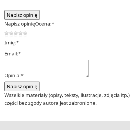
Napisz opinię
Ocena:
*
Imię:
*
Email:
*
Opinia:
*
Wszelkie materiały (opisy, teksty, ilustracje, zdjęcia
części bez zgody autora jest zabronione.