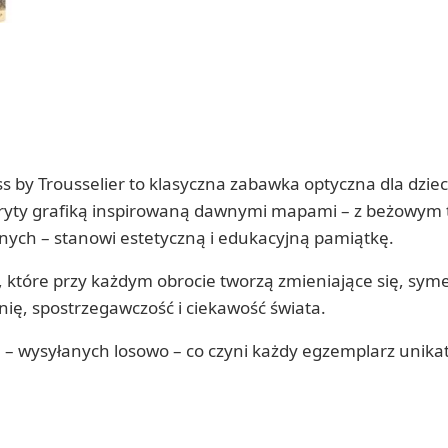
 by Trousselier to klasyczna zabawka optyczna dla dzie
kryty grafiką inspirowaną dawnymi mapami – z beżowym t
nych – stanowi estetyczną i edukacyjną pamiątkę.
, które przy każdym obrocie tworzą zmieniające się, sym
źnię, spostrzegawczość i ciekawość świata.
h – wysyłanych losowo – co czyni każdy egzemplarz unika