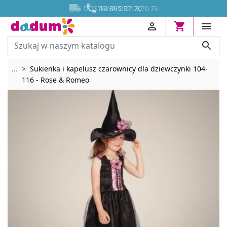




DOSTAWA OD 13,70 ZŁ
12 395 37 20




Rozwiń breadcrumbs
...
Sukienka i kapelusz czarownicy dla dziewczynki 104-
116 - Rose & Romeo