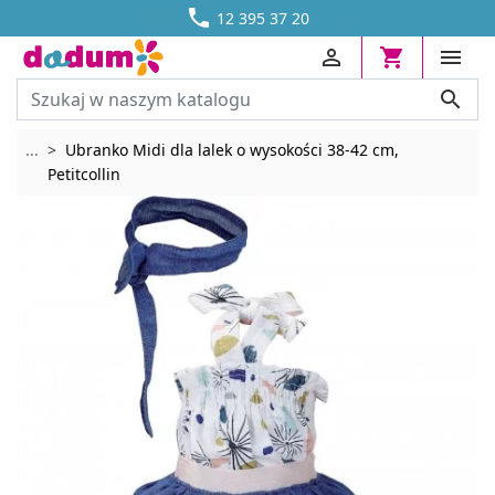




DOSTAWA OD 13,70 ZŁ
12 395 37 20




Rozwiń breadcrumbs
...
Ubranko Midi dla lalek o wysokości 38-42 cm,
Petitcollin