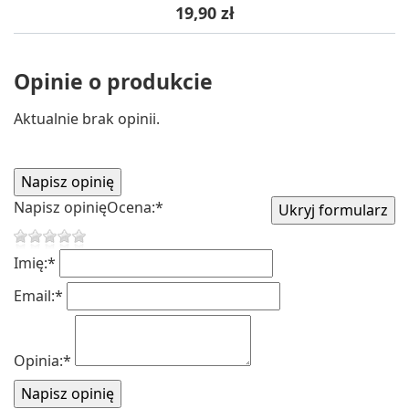
Cena
19,90 zł
Opinie o produkcie
Aktualnie brak opinii.
Napisz opinię
Ocena:
*
Imię:
*
Email:
*
Opinia:
*