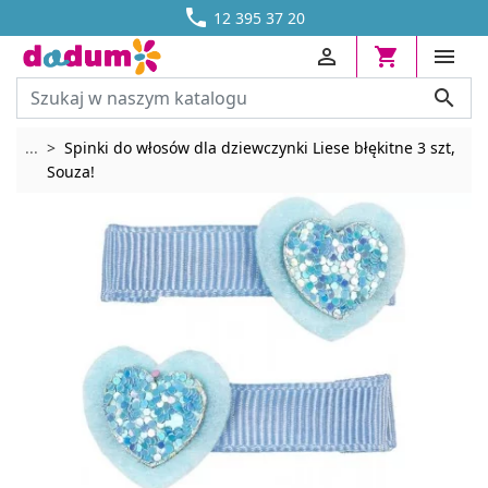




DOSTAWA OD 13,70 ZŁ
12 395 37 20




Rozwiń breadcrumbs
...
Spinki do włosów dla dziewczynki Liese błękitne 3 szt,
Souza!