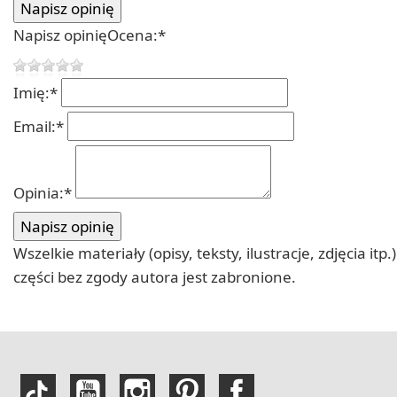
Napisz opinię
Ocena:
*
Imię:
*
Email:
*
Opinia:
*
Wszelkie materiały (opisy, teksty, ilustracje, zdjęcia
części bez zgody autora jest zabronione.