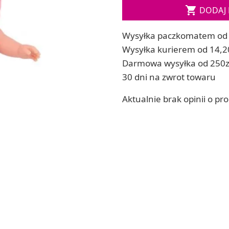

DODAJ 
ia
Zestawy do kul do kąpieli
ia
Soda, kwasek, formy do kul do kąpieli
Wysyłka paczkomatem od 
Dodatki: barwniki i zapachy
ACHOWE
Wysyłka kurierem od 14,2
RZEŹBA, GLINY I ODLEWY
Darmowa wysyłka od 250z
Lepienie i rzeźbienie
30 dni na zwrot towaru
Odlewy dekoracyjne
Tworzenie z gliny polimerowej
Aktualnie brak opinii o pr
Modelowanie dla dzieci
 robótek ręcznych